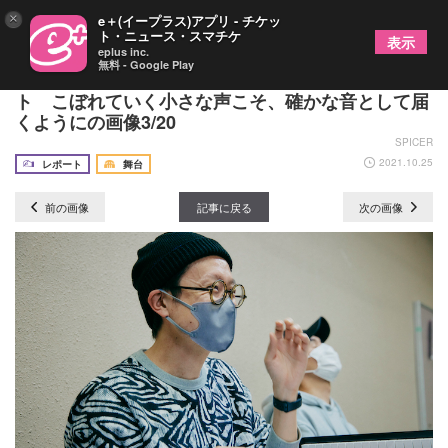
×
e＋(イープラス)アプリ - チケッ
ト・ニュース・スマチケ
表示
eplus inc.
無料 - Google Play
ほろびて『ポロポロ、に』開幕直前稽古場レポー
ト こぼれていく小さな声こそ、確かな音として届
くようにの画像3/20
SPICER
2021.10.25
レポート
舞台
前の画像
記事に戻る
次の画像