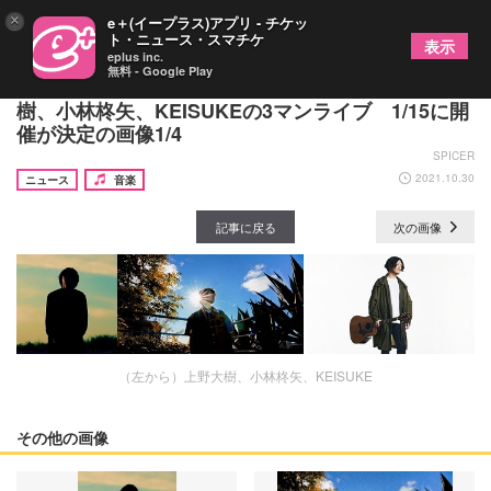
×
e＋(イープラス)アプリ - チケッ
ト・ニュース・スマチケ
表示
eplus inc.
無料 - Google Play
新進気鋭の男性シンガー・ソングライター上野大
樹、小林柊矢、KEISUKEの3マンライブ 1/15に開
催が決定の画像1/4
SPICER
2021.10.30
ニュース
音楽
記事に戻る
次の画像
（左から）上野大樹、小林柊矢、KEISUKE
その他の画像