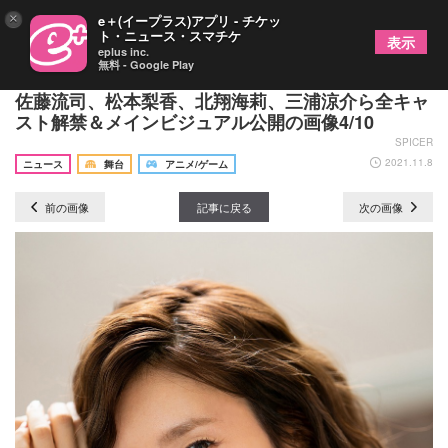
×
e＋(イープラス)アプリ - チケッ
ト・ニュース・スマチケ
表示
eplus inc.
無料 - Google Play
中川晃教出演の『銀河鉄道999 THE MUSICAL』
佐藤流司、松本梨香、北翔海莉、三浦涼介ら全キャ
スト解禁＆メインビジュアル公開の画像4/10
SPICER
2021.11.8
ニュース
舞台
アニメ/ゲーム
前の画像
記事に戻る
次の画像