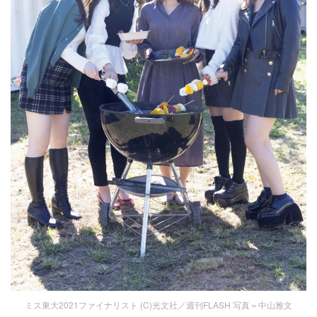
ミス東大2021ファイナリスト (C)光文社／週刊FLASH 写真＝中山雅文