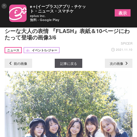
×
e＋(イープラス)アプリ - チケッ
ト・ニュース・スマチケ
表示
eplus inc.
無料 - Google Play
女優・伊原六花が4つの衣装でこれまでにないセク
シーな大人の表情 『FLASH』表紙＆10ページにわ
たって登場の画像3/6
SPICER
2021.11.10
ニュース
イベント/レジャー
前の画像
記事に戻る
次の画像