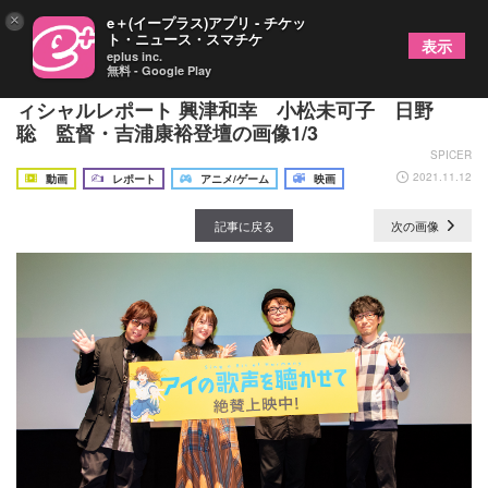
×
e＋(イープラス)アプリ - チケッ
ト・ニュース・スマチケ
表示
eplus inc.
無料 - Google Play
『アイの歌声を聴かせて』公開記念舞台挨拶 オフ
ィシャルレポート 興津和幸 小松未可子 日野
聡 監督・吉浦康裕登壇の画像1/3
SPICER
2021.11.12
動画
レポート
アニメ/ゲーム
映画
記事に戻る
次の画像