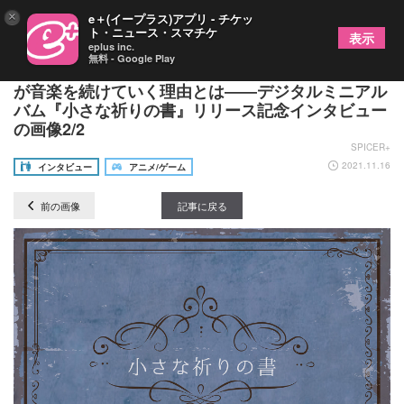
×
e＋(イープラス)アプリ - チケッ
ト・ニュース・スマチケ
表示
eplus inc.
無料 - Google Play
コロナで苦しい時期もあった、それでもnano.RIPE
が音楽を続けていく理由とは――デジタルミニアル
バム『小さな祈りの書』リリース記念インタビュー
の画像2/2
SPICER+
2021.11.16
インタビュー
アニメ/ゲーム
前の画像
記事に戻る