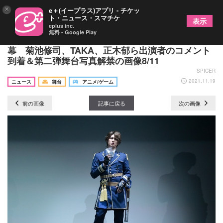
×
e＋(イープラス)アプリ - チケッ
ト・ニュース・スマチケ
表示
eplus inc.
無料 - Google Play
仲田博喜主演、舞台『プレイタの傷』東京公演開
幕 菊池修司、TAKA、正木郁ら出演者のコメント
到着＆第二弾舞台写真解禁の画像8/11
SPICER
2021.11.19
ニュース
舞台
アニメ/ゲーム
前の画像
記事に戻る
次の画像