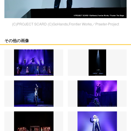
(C)PROJECT SCARD (C)GoHands,Frontier Works／Praeter-Project
その他の画像