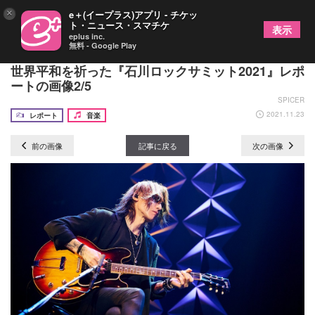
×
e＋(イープラス)アプリ - チケッ
ト・ニュース・スマチケ
表示
eplus inc.
無料 - Google Play
SUGIZO、TOKU、シシド・カフカ、僧侶が共演、
世界平和を祈った『石川ロックサミット2021』レポ
ートの画像2/5
SPICER
2021.11.23
レポート
音楽
前の画像
記事に戻る
次の画像