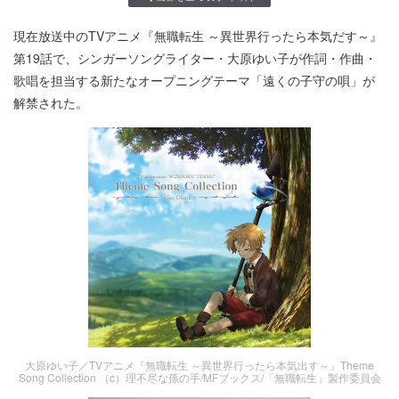
現在放送中のTVアニメ『無職転生 ～異世界行ったら本気だす～』
第19話で、シンガーソングライター・大原ゆい子が作詞・作曲・
歌唱を担当する新たなオープニングテーマ「遠くの子守の唄」が
解禁された。
大原ゆい子／TVアニメ『無職転生 ～異世界行ったら本気出す～』Theme
Song Collection （c）理不尽な孫の手/MFブックス/「無職転生」製作委員会