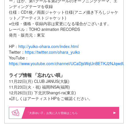
ー」ほか、第1クール＆第2クールのオープニングテーマ、エ
ンディングテーマを収録
仕様：CD1枚／両面ジャケット仕様(アニメ描き下ろしジャケ
ット／アーティストジャケット)
※仕様・価格・収録内容は変更になる場合がございます。
レーベル：TOHO animation RECORDS
発売・販売元：東宝
HP：
http://yuiko-ohara.com/index.html
Twitter：
https://twitter.com/ohara_yuiko
YouTube：
https://www.youtube.com/channel/UCaDjsWqUnBETKJ2NJqwdUe
ライブ情報 「忘れない唄」
11月22日(月) CLUB JANUS(大阪)
11月23日(火・祝) 福岡INSA(福岡)
12月26日(日) 下北沢Shangri-ra(東京)
※詳しくはアーティストHPをご確認ください。
「大原ゆい子」お気に入り登録はこちら