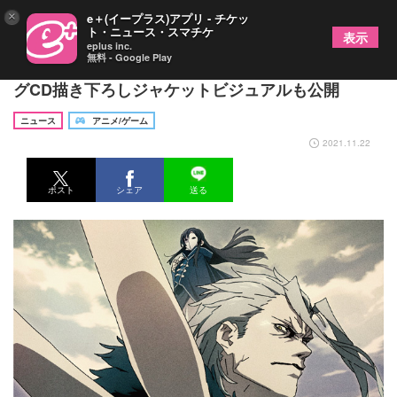
×
e＋(イープラス)アプリ - チケッ
ト・ニュース・スマチケ
表示
eplus inc.
無料 - Google Play
TVアニメ『無職転生』新OPテーマ解禁 テーマソン
グCD描き下ろしジャケットビジュアルも公開
ニュース
アニメ/ゲーム
2021.11.22
ポスト
シェア
送る