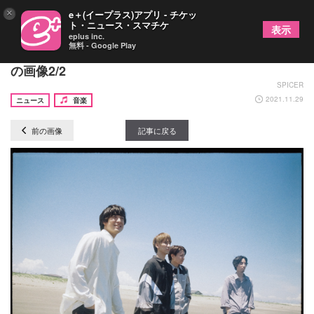
×
e＋(イープラス)アプリ - チケッ
ト・ニュース・スマチケ
表示
eplus inc.
無料 - Google Play
SHE’S、ツアーファイナル大阪公演の生配信が決定
の画像2/2
SPICER
2021.11.29
ニュース
音楽
前の画像
記事に戻る