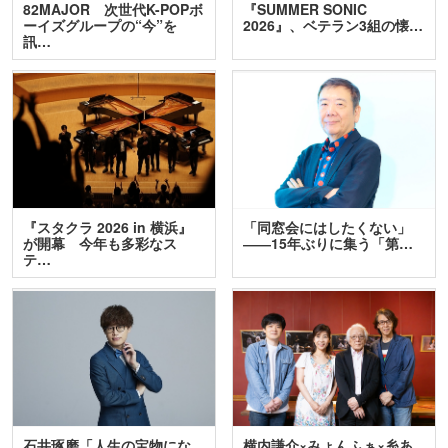
82MAJOR 次世代K-POPボ
『SUMMER SONIC
ーイズグループの“今”を
2026』、ベテラン3組の懐…
訊…
『スタクラ 2026 in 横浜』
「同窓会にはしたくない」
が開幕 今年も多彩なス
――15年ぶりに集う「第…
テ…
石井琢磨「人生の宝物にな
横内謙介×みょんふぁ×糸あ