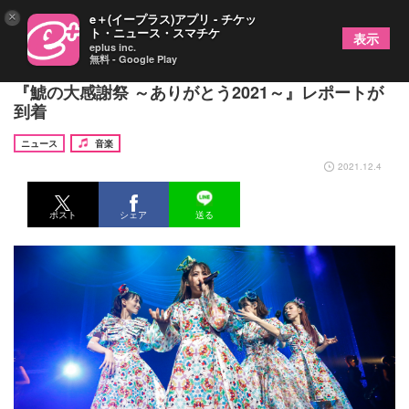
×
e＋(イープラス)アプリ - チケッ
ト・ニュース・スマチケ
表示
eplus inc.
無料 - Google Play
TEAM SHACHI、2021年の愛と感謝を詰め込んだ
『鯱の大感謝祭 ～ありがとう2021～』レポートが
到着
ニュース
音楽
2021.12.4
ポスト
シェア
送る