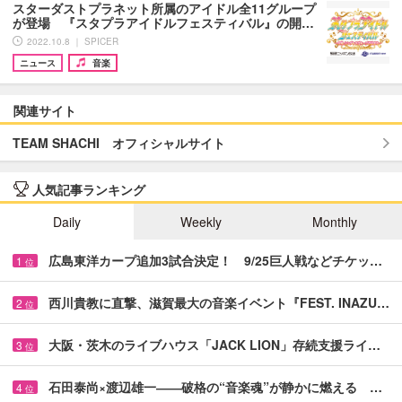
スターダストプラネット所属のアイドル全11グループ
が登場 『スタプラアイドルフェスティバル』の開…
2022.10.8 ｜ SPICER
ニュース
音楽
関連サイト
TEAM SHACHI オフィシャルサイト
人気記事ランキング
Daily
Weekly
Monthly
広島東洋カープ追加3試合決定！ 9/25巨人戦などチケッ…
1
位
西川貴教に直撃、滋賀最大の音楽イベント『FEST. INAZU…
2
位
大阪・茨木のライブハウス「JACK LION」存続支援ライ…
3
位
石田泰尚×渡辺雄一――破格の“音楽魂”が静かに燃える …
4
位