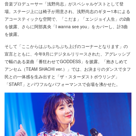
音楽プロデューサー「浅野尚志」がスペシャルゲストとして登
場。ステージ上には椅子が用意され、浅野尚志のギター1本による
アコースティックな空間で、「こだま」「エンジョイ人生」の2曲
を披露、さらに阿部真央「I wanna see you」をカバーし、計3曲
を披露。
そして「ここからはぶちぶちぶち上げのコーナーとなります」の
宣言とともに、今年9月にデジタルリリースされた、アグレッシブ
で幅のある楽曲「番狂わせてGODDESS」を披露。「抱きしめて
アンセム（TEAM SHACHI ver.）」では、お決まりのダンスでタフ
民との一体感を生み出すと「ザ・スターダストボウリング」
「START」とパワフルなパフォーマンスで会場を沸かせた。