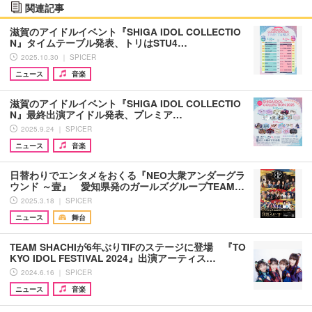
関連記事
滋賀のアイドルイベント『SHIGA IDOL COLLECTIO
N』タイムテーブル発表、トリはSTU4…
2025.10.30 ｜ SPICER
ニュース
音楽
滋賀のアイドルイベント『SHIGA IDOL COLLECTIO
N』最終出演アイドル発表、プレミア…
2025.9.24 ｜ SPICER
ニュース
音楽
日替わりでエンタメをおくる『NEO大衆アンダーグラ
ウンド ～壹』 愛知県発のガールズグループTEAM…
2025.3.18 ｜ SPICER
ニュース
舞台
TEAM SHACHIが6年ぶりTIFのステージに登場 『TO
KYO IDOL FESTIVAL 2024』出演アーティス…
2024.6.16 ｜ SPICER
ニュース
音楽