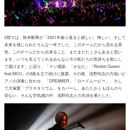
2部では、秋本帆華が「2021年振り返ると嬉しい、悔しい、そして
未来を感じられたそんな一年でした。このチームだから見れる景
色、このチームだから出来ること、まだまだたくさんあると思い
ます。いつも支えてくれるみんなに今の私たちの気持ちを歌にし
て届けます」と語り、「マジ感謝」「かなた」「Rocket Queen
feat.MCU」の3曲を立て続けに披露。その後、浅野尚志の力強いピ
アノの演奏に合わせ、「DREAMER」「ロードムービー」、そし
て大塚愛「プラネタリウム」をカバーし、あたたかくもほんのり
切ない、そんな空気感の中、浅野尚志との共演を果たした。