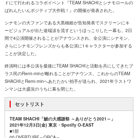
ドにて行われるコラボイベント『TEAM SHACHIとシナモロールの
ばれんたいんポジティブ大作戦！』の開催が発表された。
シナモンの大ファンである大黒柚姫が告知発表でスクリーンにキ
ービジュアルが出た途端涙を流すというほっこりした一幕も。2日
間で4公演開催されることがアナウンスされ、全公演にシナモン、
さらにシナモンフレンズからも各公演に1キャラクターが参加する
ことが決定した。
終演時には本公演を最後にTEAM SHACHIと活動を共にしてきたブ
ラス民のRemi-minが離れることがアナウンス。これからのTEAM
SHACHIとRemi-minへあたたかい拍手が送られ、2021年ラストワ
ンマンは大盛況のうちに幕を閉じた。
セットリスト
TEAM SHACHI「鯱の大感謝祭 ～ありがとう2021～」
2021年12月3日(金) 東京・Spotify O-EAST
■1部
00.OVERTURE～ORCA～