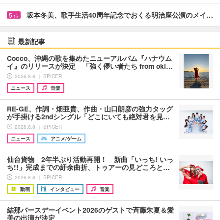
坂本冬美、歌手生活40周年記念でおくる明治座公演のメイ…
5
位
最新記事
Cocco、沖縄の歌を集めたニューアルバム『ハナウム
イ』のリリースが決定 「強く儚い者たち from oki…
2026.8.8 ｜ SPICER
ニュース
音楽
RE-GE、作詞・畑亜貴、作曲・山口朗彦の強力タッグ
が手掛ける2ndシングル「どこにいても絶対君を見…
2026.8.8 ｜ SPICER
ニュース
アニメ/ゲーム
仙台貨物 2年半ぶり活動再開！ 新曲「いっち! いっ
ち!!」完成までの紆余曲折、トゥアーの見どころと…
2026.8.8 ｜ SPICER
動画
インタビュー
音楽
結那バースデーイベント2026のゲストで斉藤朱夏＆愛
美の出演が決定