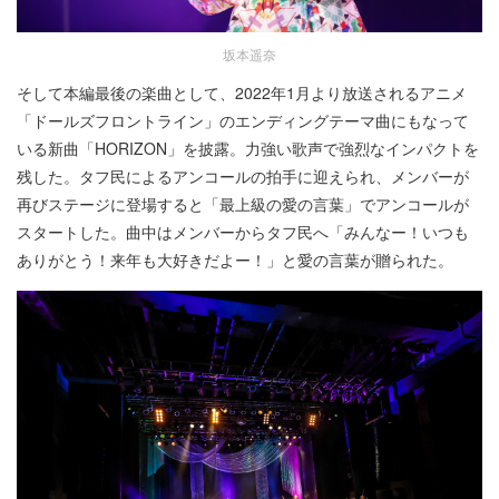
坂本遥奈
そして本編最後の楽曲として、2022年1月より放送されるアニメ
「ドールズフロントライン」のエンディングテーマ曲にもなって
いる新曲「HORIZON」を披露。力強い歌声で強烈なインパクトを
残した。タフ民によるアンコールの拍手に迎えられ、メンバーが
再びステージに登場すると「最上級の愛の言葉」でアンコールが
スタートした。曲中はメンバーからタフ民へ「みんなー！いつも
ありがとう！来年も大好きだよー！」と愛の言葉が贈られた。