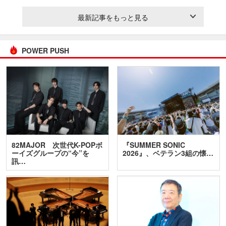
最新記事をもっと見る
POWER PUSH
82MAJOR 次世代K-POPボ
『SUMMER SONIC
ーイズグループの“今”を
2026』、ベテラン3組の懐…
訊…