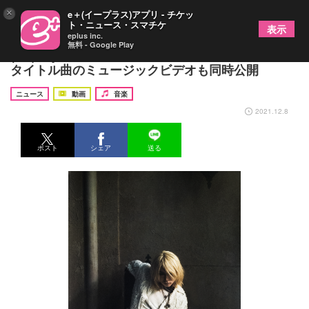
×
e＋(イープラス)アプリ - チケッ
ト・ニュース・スマチケ
表示
eplus inc.
無料 - Google Play
(sic)boy、ニューアルバム『vanitas』リリース
タイトル曲のミュージックビデオも同時公開
ニュース
動画
音楽
2021.12.8
ポスト
シェア
送る