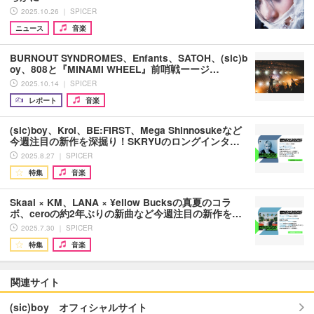
2025.10.26 ｜ SPICER
ニュース
音楽
BURNOUT SYNDROMES、Enfants、SATOH、(sic)b
oy、808と『MINAMI WHEEL』前哨戦ーージ…
2025.10.14 ｜ SPICER
レポート
音楽
(sic)boy、Kroi、BE:FIRST、Mega Shinnosukeなど
今週注目の新作を深掘り！SKRYUのロングインタ…
2025.8.27 ｜ SPICER
特集
音楽
Skaai × KM、LANA × ¥ellow Bucksの真夏のコラ
ボ、ceroの約2年ぶりの新曲など今週注目の新作を…
2025.7.30 ｜ SPICER
特集
音楽
関連サイト
(sic)boy オフィシャルサイト