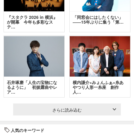
『スタクラ 2026 in 横浜』
「同窓会にはしたくない」
が開幕 今年も多彩なス
――15年ぶりに集う「第…
テ…
石井琢磨「人生の宝物にな
横内謙介×みょんふぁ×糸あ
るように」 初披露曲やレ
やつり人形一糸座 創作
ア…
人…
さらに読み込む
人気のキーワード