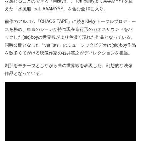
を感じることのできる「Misty!!」、TempalayよりAAAMYYYを迎
えた「水風船 feat. AAAMYYY」を含む全10曲入り。
前作のアルバム『CHAOS TAPE』に続きKMがトータルプロデュー
スを務め、東京のシーンが持つ現在進行形のカオスサウンドをパ
ックした(sic)boyの世界観がより色濃く現れた作品となっている。
同時公開となった「vanitas」のミュージックビデオは(sic)boy作品
を数多くてがける映像作家の石井英之がディレクションを担当。
刹那をモチーフとしながら曲の世界観を表現した、幻想的な映像
作品となっている。