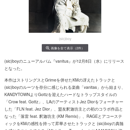
(sic)boy
画像を全て表示（2件）
(sic)boyのニューアルバム『vanitus』が12月8日（水）にリリース
となった。
本作はストリングスとGrimeを併せたKMの冴えたトラックと
(sic)boyのルーツを存分に感じられる楽曲「vanitas」から始まり、
KANDYTOWNよりGottzを迎えたハードなトラップスタイルの
「Crow feat. Gottz」、LAのアーティストJez Diorをフォーチャー
した「FLN feat. Jez Dior」、盟友釈迦坊主との初のコラボ作品と
なった「落雷 feat. 釈迦坊主 (KM Remix)」、RAGEとアコーステ
ィックをKMの感性を持って昇華させたトラックと (sic)boyの真髄