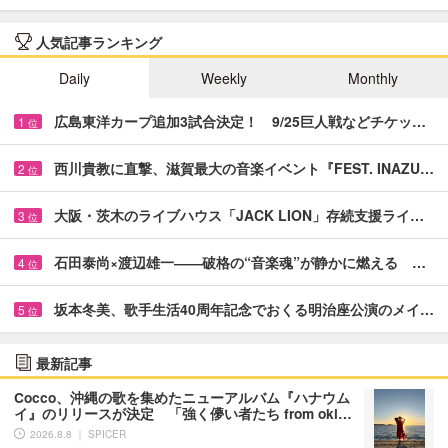
人気記事ランキング
Daily
Weekly
Monthly
広島東洋カープ追加3試合決定！ 9/25巨人戦などチケッ…
1
位
西川貴教に直撃、滋賀最大の音楽イベント『FEST. INAZU…
2
位
大阪・茨木のライブハウス「JACK LION」存続支援ライ…
3
位
石田泰尚×渡辺雄一――破格の“音楽魂”が静かに燃える …
4
位
坂本冬美、歌手生活40周年記念でおくる明治座公演のメイ…
5
位
最新記事
Cocco、沖縄の歌を集めたニューアルバム『ハナウム
イ』のリリースが決定 「強く儚い者たち from oki…
2026.8.8 ｜ SPICER