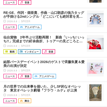
ニュース
音楽
RE-GE、作詞・畑亜貴、作曲・山口朗彦の強力タッグ
が手掛ける2ndシングル「どこにいても絶対君を見…
2026.8.8 ｜ SPICER
ニュース
アニメ/ゲーム
仙台貨物 2年半ぶり活動再開！ 新曲「いっち! いっ
ち!!」完成までの紆余曲折、トゥアーの見どころと…
2026.8.8 ｜ SPICER
動画
インタビュー
音楽
結那バースデーイベント2026のゲストで斉藤朱夏＆愛
美の出演が決定
2026.8.8 ｜ SPICER
ニュース
音楽
アニメ/ゲーム
月の世界での出来事を描いた、少しSF的なオペレッ
タ 東京オペレッタ劇場『フラウ・ルナ』が上演
2026.8.8 ｜ SPICER
ニュース
舞台