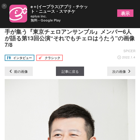
×
e＋(イープラス)アプリ - チケッ
ト・ニュース・スマチケ
表示
eplus inc.
無料 - Google Play
「チームというより“家族”です」 若きチェロの名
手が集う『東京チェロアンサンブル』メンバー6人
が語る第13回公演“それでもチェロはうたう”の画像
7/8
SPICER
2022.1.4
インタビュー
クラシック
前の画像
記事に戻る
次の画像