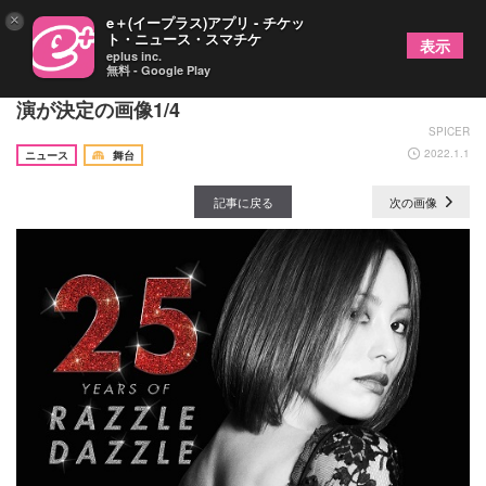
×
e＋(イープラス)アプリ - チケッ
ト・ニュース・スマチケ
表示
eplus inc.
無料 - Google Play
米倉涼子『CHICAGO』で4度目のブロードウェイ主
演が決定の画像1/4
SPICER
2022.1.1
ニュース
舞台
記事に戻る
次の画像