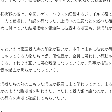
イ初挑戦の椿は、今回、ゲストハウスを経営するジャイルズ役
が一人で登壇し、前説を行なった。上演中の注意などを述べた
ために付けていた結婚指輪を報道陣に披露する
場面も。開演前
ティといえば密室殺人劇の印象が強いが、本作はまさに彼女が
スにやってくる人物たちは皆、個性豊か。全員に疑わしい行動
てくる。それゆえ互いに疑心暗鬼になっていくが、刑事が推理
本音や過去が明らかになっていく。
出演者たちの熱のこもった演技が客席にまで伝わってきて、ま
るかのような臨場感を味わえた
。はたして殺人犯は誰なのか。
語の行方を劇場で確認してもらいたい。