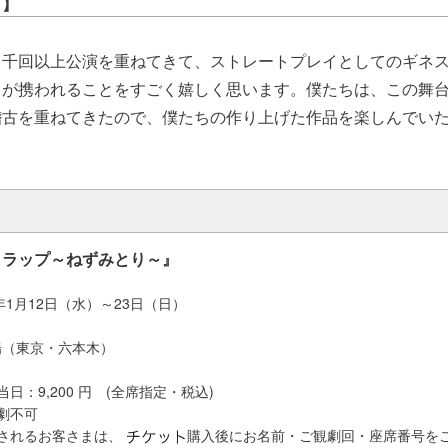
ト】
２千回以上公演を重ねてきて、ストレートプレイとしてのギネ
ちが携われることをすごく嬉しく思います。僕たちは、この舞
稽古を重ねてきたので、僕たちの作り上げた作品を楽しんでい
トラップ～ねずみとり～』
年1月12日（水）～23日（日）
場（東京・六本木）
 当日：9,200 円 (全席指定・税込)
劇不可
場されるお客さまは、
購入後にお名前・ご観劇回・
座席番号を