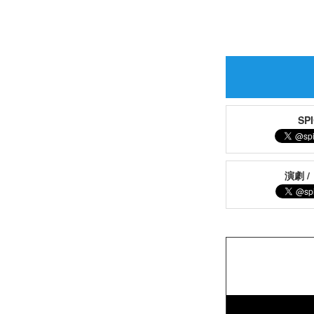
S
演劇 /