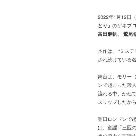
2022年1月12
とり』
のゲネプ
富田麻帆、 鷲尾
本作は、 “ミス
され続けている
舞台は、モリー
ンで起こった殺
流れる中、かね
スリップしたか
翌日ロンドンで
は、童謡「三匹
めの協力を要請