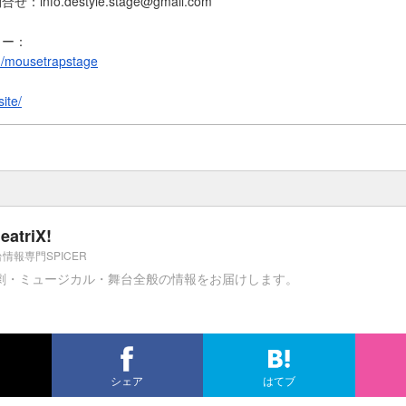
問合せ：
info.destyle.stage@gmail.com
ター：
om/mousetrapstage
：
ite/
eatriX!
情報専門SPICER
劇・ミュージカル・舞台全般の情報をお届けします。
シェア
はてブ