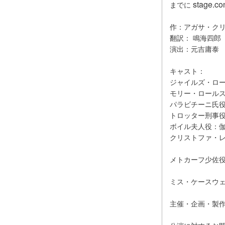
stage.c
までに
作：アガサ・ク
翻訳： 鳴海四郎
演出：元吉庸泰
キャスト：
ジャイルズ・ロール
モリー・ロール
パラビチーニ氏
トロッター刑事
ボイル夫人役：
クリストファ・
メトカーフ少佐
ミス・ケースウ
主催・企画・製作：