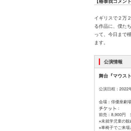
【椿泰我コメン
イギリスで２万
る作品に、僕た
って、今日まで
ます。
公演情報
舞台『マウス
公演日程：2022
会場：俳優座劇
：
前売：8,900円
※未就学児童の観
※車椅子でご来