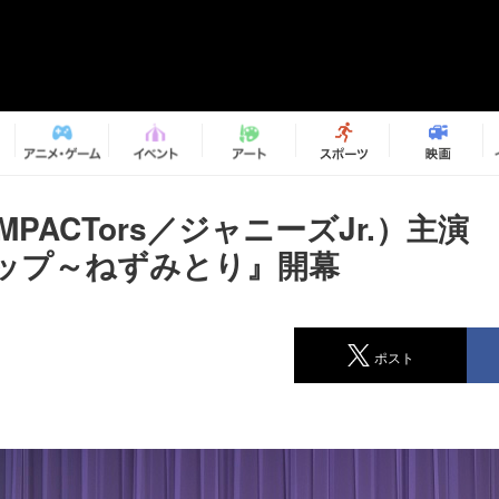
MPACTors／ジャニーズJr.）主演
ップ～ねずみとり』開幕
ポスト