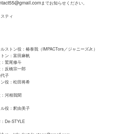
ontact55@gmail.com
までお知ら
せください。
リスティ
ストン役：椿泰我（IMPACTors／
ジャニーズJr.）
ストン：富田麻帆
役：鷲尾修斗
役：反橋宗一郎
伽代子
レン役：松田将希
役：河相我聞
ェル役：釈由美子
De-STYLE