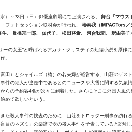
日（水）～23日（日）
俳優座劇場にて上演される、
舞台『マウス
ロ・
フォトセッション取材会が行われ、
椿泰我（IMPACTors
修斗、 反橋宗一郎、 伽代子、 松田将希、 河合我聞、 釈由美子
テリーの女王”と呼ばれるアガサ・
クリスティの短編小説を原作に
名作。
（富田）とジャイルズ（椿）の若夫婦が経営する、山荘のゲス
人事件の犯人が逃走中であるとのニュースや
大雪に関する気象
てからの予約客4名が次々に到着した。さらにそこに外国人風の
ら泊めて欲しいという。
起きた殺人事件の捜査のために、山荘をトロッター刑事が訪れ
の盲目のネズミ」
の楽譜で次の殺人事件を予告していると説明
する。そんな中、宿泊客の1人、ボイル夫人が何者かに殺害され