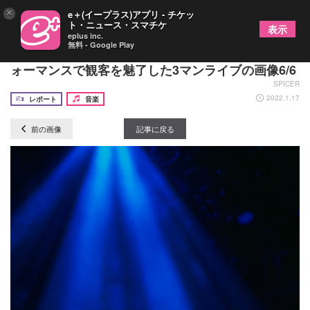
×
e＋(イープラス)アプリ - チケッ
ト・ニュース・スマチケ
表示
eplus inc.
無料 - Google Play
上野大樹・小林柊矢・KEISUKE、三者三様のパフ
ォーマンスで観客を魅了した3マンライブの画像6/6
SPICER
2022.1.17
レポート
音楽
前の画像
記事に戻る