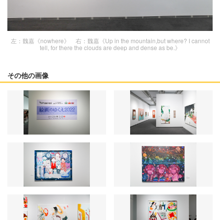
左：魏嘉《nowhere》 右：魏嘉《Up in the mountain,but where? I cannot
tell, for there the clouds are deep and dense as be.》
その他の画像