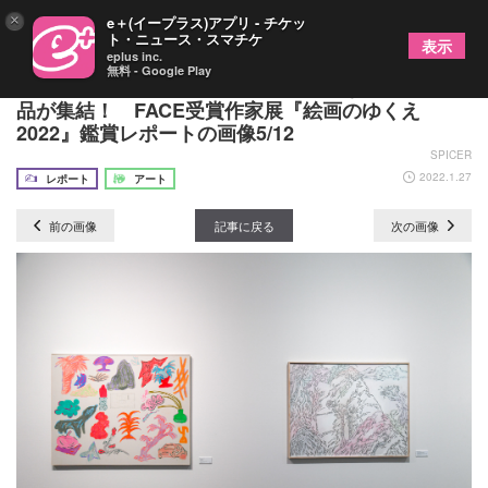
×
e＋(イープラス)アプリ - チケッ
ト・ニュース・スマチケ
表示
eplus inc.
無料 - Google Play
Z世代の気鋭やアクリル板アート作家など12名の作
品が集結！ FACE受賞作家展『絵画のゆくえ
2022』鑑賞レポートの画像5/12
SPICER
2022.1.27
レポート
アート
前の画像
記事に戻る
次の画像