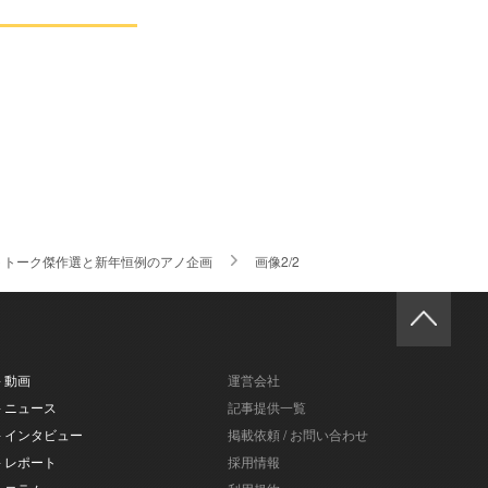
トトーク傑作選と新年恒例のアノ企画
画像2/2
- 動画
運営会社
- ニュース
記事提供一覧
- インタビュー
掲載依頼 / お問い合わせ
- レポート
採用情報