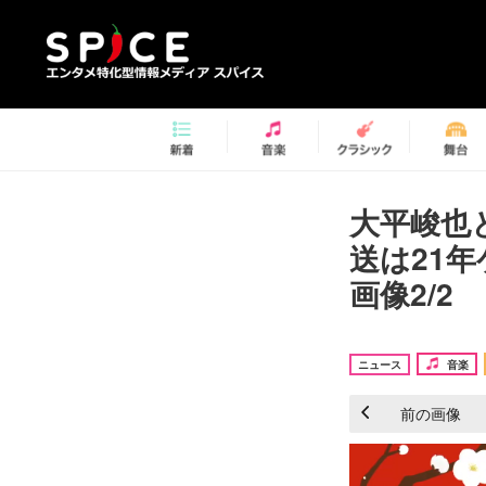
大平峻也
送は21
画像2/2
ニュース
音楽
前の画像