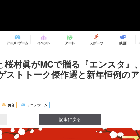
と桜村眞がMCで贈る『エンスタ』、
年ゲストトーク傑作選と新年恒例の
舞台
アニメ/ゲーム
記事に戻る