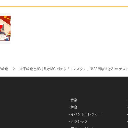
平峻也
大平峻也と桜村眞がMCで贈る『エンスタ』、第22回放送は21年ゲス
- 音楽
- 舞台
- イベント・レジャー
- クラシック