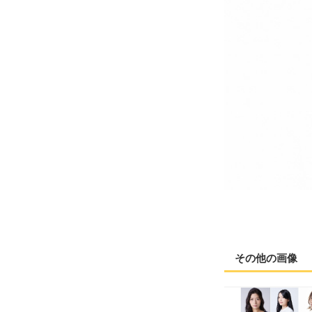
その他の画像