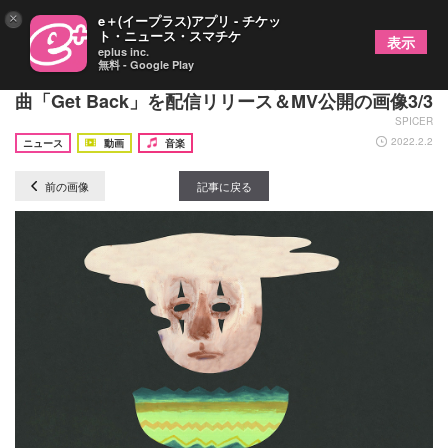
×
e＋(イープラス)アプリ - チケッ
ト・ニュース・スマチケ
表示
eplus inc.
無料 - Google Play
LUCKY TAPES、バンドの新たな側面を見せる最新
曲「Get Back」を配信リリース＆MV公開の画像3/3
SPICER
2022.2.2
ニュース
動画
音楽
前の画像
記事に戻る