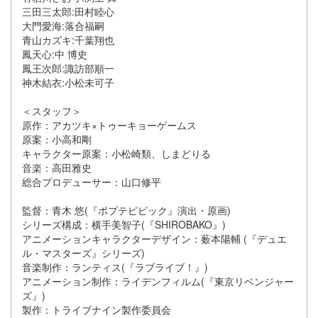
三田三太郎:田村睦心
大門愛海:落合福嗣
青山カズキ:千葉翔也
鳳天心:中 博史
鳳王次郎:諏訪部順一
神木結衣:小松未可子
＜スタッフ＞
原作：アカツキ×トゥーキョーゲームス
原案：小高和剛
キャラクター原案：小松崎類、しまどりる
音楽：高田雅史
総合プロデューサー：山口修平
監督：青木 悠(『ポプテピピック』演出・原画)
シリーズ構成：横手美智子(『SHIROBAKO』)
アニメーションキャラクターデザイン：薮本陽輔 (『デュエ
ル・マスターズ』シリーズ)
音楽制作：ランティス(『ラブライブ！』)
アニメーション制作：ライデンフィルム(『東京リベンジャー
ズ』)
製作：トライブナイン製作委員会