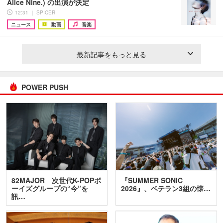
Alice Nine.) の出演が決定
12:31 ｜ SPICER
ニュース
動画
音楽
最新記事をもっと見る
POWER PUSH
82MAJOR 次世代K-POPボ
『SUMMER SONIC
ーイズグループの“今”を
2026』、ベテラン3組の懐…
訊…