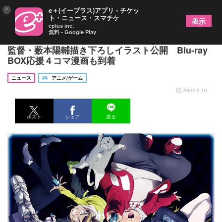
×
e＋(イープラス)アプリ - チケッ
ト・ニュース・スマチケ
表示
eplus inc.
無料 - Google Play
TVアニメ『トライブナイン』Blu-ray BOX 総作画
監督・薮本陽輔描き下ろしイラスト公開 Blu-ray
BOX応援４コマ漫画も到着
ニュース
アニメ/ゲーム
2022.2.10
ポスト
シェア
送る