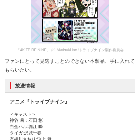
「4K TRIBE NINE」 (c) Akatsuki Inc./トライブナイン製作委員会
ファンにとって見逃すことのできない本製品、手に入れて
もらいたい。
放送情報
アニメ『トライブナイン』
＜キャスト＞
神谷 瞬：石田 彰
白金ハル:堀江 瞬
タイガ:沢城千春
有栖川さおり:渕上 舞