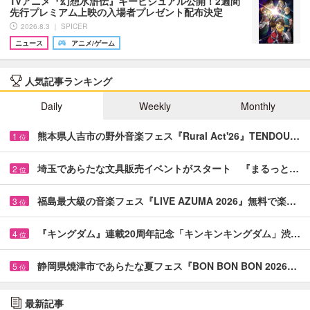
TVアニメ『幻想水滸伝』キービジュアル公開！2週間
先行プレミアム上映の入場者プレゼント配布決定
2026.8.3 ｜ SPICER
ニュース
アニメ/ゲーム
人気記事ランキング
Daily
Weekly
Monthly
熊本県人吉市の野外音楽フェス『Rural Act'26』TENDOU…
1
位
埼玉であらたな文具販売イベントがスタート 『まるっと…
2
位
福島最大級の音楽フェス『LIVE AZUMA 2026』無料で楽…
3
位
『キングダム』連載20周年記念「キンキンキングダム」渋…
4
位
静岡県焼津市であらたな夏フェス『BON BON BON 2026…
5
位
最新記事