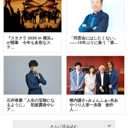
『スタクラ 2026 in 横浜』
「同窓会にはしたくない」
が開幕 今年も多彩なス
――15年ぶりに集う「第…
テ…
石井琢磨「人生の宝物にな
横内謙介×みょんふぁ×糸あ
るように」 初披露曲やレ
やつり人形一糸座 創作
ア…
人…
さらに読み込む