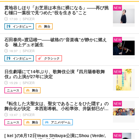
貫地谷しほり「お芝居は本当に裸になる」――再び挑
NEW
む樋口一葉役で見つめた“役を生きる”こと
17:00 ｜ SPICER
インタビュー
舞台
石田泰尚×渡辺雄一――破格の“音楽魂”が静かに燃え
NEW
る 極上デュオ誕生
16:37 ｜ SPICER
インタビュー
クラシック
日生劇場にて14年ぶり、歌舞伎公演『四月陽春歌舞
NEW
伎』の上演が27年に決定
15:29 ｜ SPICER
ニュース
舞台
『転生した大聖女は、聖女であることをひた隠す』の
NEW
舞台化が決定 本西彩希帆、小松準弥、井阪郁巳が…
13:47 ｜ SPICER
ニュース
舞台
アニメ/ゲーム
[ kei ]の8月12日Veats Shibuya公演にShou (Verde/,
NEW