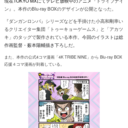
現在
TOKYO MX
にてテレビ放映中のアニメ
『トライブナイ
ン』。本作のBlu-ray BOXのデザインが公開となった。
『ダンガンロンパ』シリーズなどを手掛けた小高和剛率い
るクリエイター集団「トゥーキョーゲームス」と「アカツ
キ」のタッグで製作されている本作。
今回のイラストは総
作画監督・薮本陽輔描き下ろしだ。
また、本作の公式4コマ漫画「4K TRIBE NINE」から Blu-ray BOX
応援４コマ漫画が到着している。