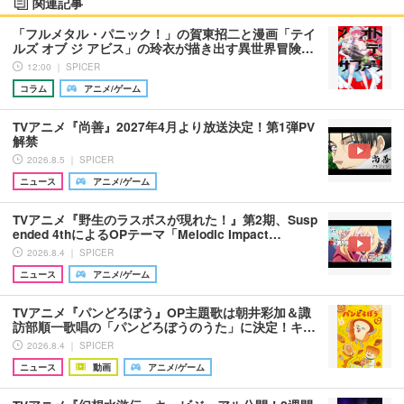
関連記事
「フルメタル・パニック！」の賀東招二と漫画「テイ
ルズ オブ ジ アビス」の玲衣が描き出す異世界冒険…
12:00 ｜ SPICER
コラム
アニメ/ゲーム
TVアニメ『尚善』2027年4月より放送決定！第1弾PV
解禁
2026.8.5 ｜ SPICER
ニュース
アニメ/ゲーム
TVアニメ『野生のラスボスが現れた！』第2期、Susp
ended 4thによるOPテーマ「Melodic Impact…
2026.8.4 ｜ SPICER
ニュース
アニメ/ゲーム
TVアニメ『パンどろぼう』OP主題歌は朝井彩加＆諏
訪部順一歌唱の「パンどろぼうのうた」に決定！キ…
2026.8.4 ｜ SPICER
ニュース
動画
アニメ/ゲーム