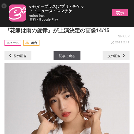
×
e＋(イープラス)アプリ - チケッ
ト・ニュース・スマチケ
表示
eplus inc.
無料 - Google Play
渡辺和貴・武藤小麟（AKB48）ダブル主演 舞台
『花嫁は雨の旋律』が上演決定の画像14/15
SPICER
2022.2.17
ニュース
舞台
前の画像
記事に戻る
次の画像