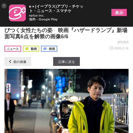
×
e＋(イープラス)アプリ - チケッ
ト・ニュース・スマチケ
表示
eplus inc.
無料 - Google Play
安田顕と山田裕貴、ふたりのドライバーと運命で結
びつく女性たちの姿 映画『ハザードランプ』新場
面写真6点を解禁の画像6/6
SPICER
2022.2.18
ニュース
動画
映画
前の画像
記事に戻る