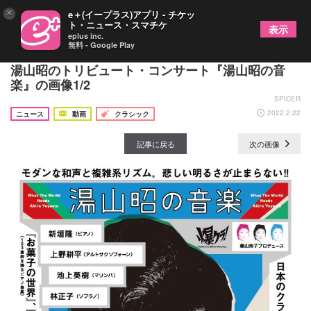
×
e＋(イープラス)アプリ - チケッ
ト・ニュース・スマチケ
表示
eplus inc.
無料 - Google Play
坂本龍一、岩井俊二らのコメントが到着 作曲家・
湯山昭のトリビュート・コンサート『湯山昭の音
楽』の画像1/2
SPICER
2022.2.22
ニュース
動画
クラシック
記事に戻る
次の画像