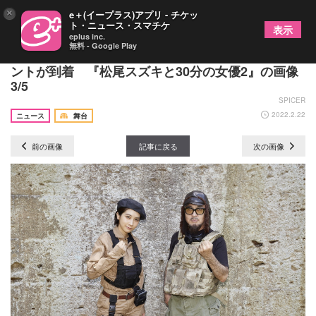
×
e＋(イープラス)アプリ - チケッ
ト・ニュース・スマチケ
表示
eplus inc.
無料 - Google Play
生田絵梨花、松本穂香、松雪泰子、天海祐希のコメ
ントが到着 『松尾スズキと30分の女優2』の画像
3/5
SPICER
2022.2.22
ニュース
舞台
前の画像
記事に戻る
次の画像