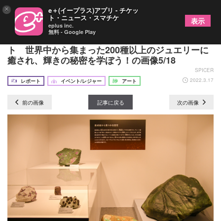
×
e＋(イープラス)アプリ - チケッ
ト・ニュース・スマチケ
表示
eplus inc.
無料 - Google Play
特別展『宝石 地球がうみだすキセキ』鑑賞レポー
ト 世界中から集まった200種以上のジュエリーに
癒され、輝きの秘密を学ぼう！の画像5/18
SPICER
2022.3.17
レポート
イベント/レジャー
アート
前の画像
記事に戻る
次の画像