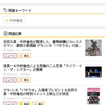
関連キーワード
中村倫也
関連記事
生田斗真・中村倫也が競演した、豪華絢爛ピカレスク
ロマン 劇団☆新感線 ゲキ×シネ『バサラオ』の放…
2026.1.13 ｜ SPICER
ニュース
舞台
堤真一＆中村倫也による究極の二人芝居『ライフ・イ
ン・ザ・シアター』が開幕
2025.9.5 ｜ SPICER
ニュース
舞台
ゲキ×シネ『バサラオ』入場者プレゼント＆生田斗
真・中村倫也の特別コメント上映などが決定
2025.6.11 ｜ SPICER
ニュース
動画
舞台