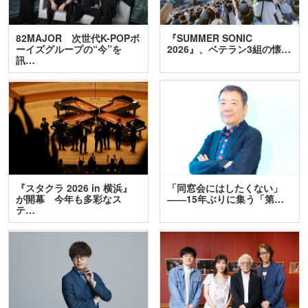
82MAJOR 次世代K-POPボ
『SUMMER SONIC
ーイズグループの“今”を
2026』、ベテラン3組の懐…
訊…
『スタクラ 2026 in 横浜』
「同窓会にはしたくない」
が開幕 今年も多彩なス
――15年ぶりに集う「第…
テ…