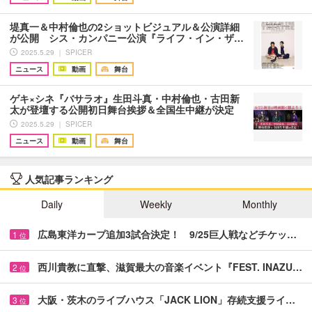
堤真一＆中村倫也の2ショットビジュアル＆公演詳細
が公開 シス・カンパニー公演『ライフ・イン・ザ…
2025.5.29 ｜ SPICER
ニュース
動画
舞台
ゲキ×シネ『バサラオ』生田斗真・中村倫也・古田新
太が登壇する公開初日舞台挨拶＆全国生中継が決定
2025.5.29 ｜ SPICER
ニュース
動画
舞台
人気記事ランキング
Daily
Weekly
Monthly
広島東洋カープ追加3試合決定！ 9/25巨人戦などチケッ…
1
位
西川貴教に直撃、滋賀最大の音楽イベント『FEST. INAZU…
2
位
大阪・茨木のライブハウス「JACK LION」存続支援ライ…
3
位