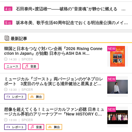
石田泰尚×渡辺雄一――破格の“音楽魂”が静かに燃える …
4
位
坂本冬美、歌手生活40周年記念でおくる明治座公演のメイ…
5
位
最新記事
韓国と日本をつなぐ対バン企画『2026 Rising Conne
NEW
ction in Japan』が始動 日本からASH DA H…
14:30 ｜ SPICER
ニュース
音楽
ミュージカル『ゴースト』両バージョンのゲネプロレ
NEW
ポート 3度目のサムを演じる浦井健治と星風まど…
13:30 ｜ SPICER
レポート
舞台
想像を超えてくる！ミュージカルファン必聴 日本ミュ
NEW
ージカル界初のアリーナツアー『New HISTORY C…
13:00 ｜ SPICER
レポート
音楽
舞台