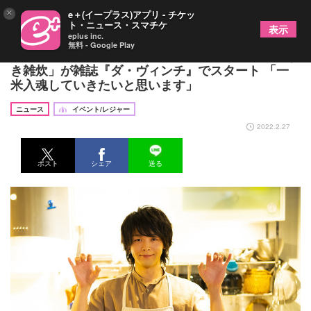
×
e＋(イープラス)アプリ - チケッ
ト・ニュース・スマチケ
表示
eplus inc.
無料 - Google Play
俳優・中村倫也の料理連載「中村倫也のやんごとな
き雑炊」が雑誌『ダ・ヴィンチ』でスタート 「一
米入魂していきたいと思います」
ニュース
イベント/レジャー
2022.2.27
ポスト
シェア
送る