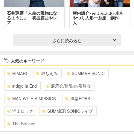
石井琢磨「人生の宝物にな
横内謙介×みょんふぁ×糸あ
るように」 初披露曲やレ
やつり人形一糸座 創作
ア…
人…
さらに読み込む
人気のキーワード
HIMARI
堀ちえみ
SUMMER SONIC
indigo la End
展示会/博覧会/展覧会
MAN WITH A MISSION
洋楽POPS
洋楽ロック
SUMMER SONICライブ
The Strokes