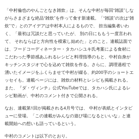
「中村倫也のやんごとなき雑炊」は、そんな中村が毎回“雑談”しな
がらさまざまな絶品“雑炊”を作って食す新連載。「“雑談”の次は“雑
炊”で」とのアイデアは中村本人によるもので、 担当編集者いわ
く、「最初は冗談だと思っていたが、 別の日にももう一度言われ
て、 それならばと方向性を模索し始めた」とのこと。連載誌面で
は、フードコーディネーター・タカハシユキ氏考案による食材に
こだわった季節感あふれるレシピと料理指導のもと、中村自身が
キッチンスタジオで心を込めて雑炊を作る。さらに、調理過程で
湧いたイメージをふくらませて中村が綴る、約200字のショートエ
ッセイも。連載ページには、雑炊の材料とレシピも掲載される。
また、『ダ・ヴィンチ』公式YouTubeでは、タカハシ氏によるレ
シピ動画が、中村のコメント付きで公開される。
なお、連載第1回が掲載される4月号では、 中村が表紙とインタビ
ューに登場。「この連載がみんなの遊び場になるといいな」と連
載開始への想いも語っているという。
中村のコメントは以下のとおり。