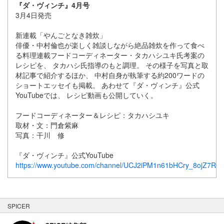
『ダ・ヴィンチ』4月号
3月4日発売
新連載「やんごとなき雑炊」
俳優・中村倫也が楽しく雑談しながら絶品雑炊を作って食べ
る料理連載フードコーディネーター・タカハシユキ氏考案の
レシピを、 タカハシ氏指導のもと調理。 その様子を写真と取
材記事で紹介するほか、 中村自身が執筆する約200ワードの
ショートエッセイも掲載。 あわせて『ダ・ヴィンチ』公式
YouTubeでは、 レシピ動画も公開していく。
フードコーディネーター＆レシピ：タカハシユキ
取材・文：門倉紫麻
写真：干川 修
『ダ・ヴィンチ』公式YouTube
https://www.youtube.com/channel/UCJ2iPM1n61bHCry_8ojZ7RQ
SPICER