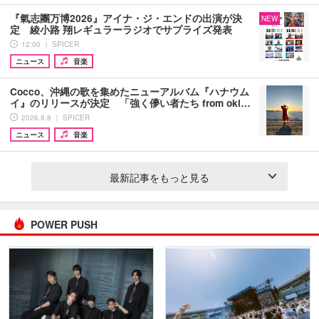
『氣志團万博2026』アイナ・ジ・エンドの出演が決
NEW
定 綾小路 翔レギュラーラジオでサプライズ発表
12:00 ｜ SPICER
ニュース
音楽
Cocco、沖縄の歌を集めたニューアルバム『ハナウム
イ』のリリースが決定 「強く儚い者たち from oki…
2026.8.8 ｜ SPICER
ニュース
音楽
最新記事をもっと見る
POWER PUSH