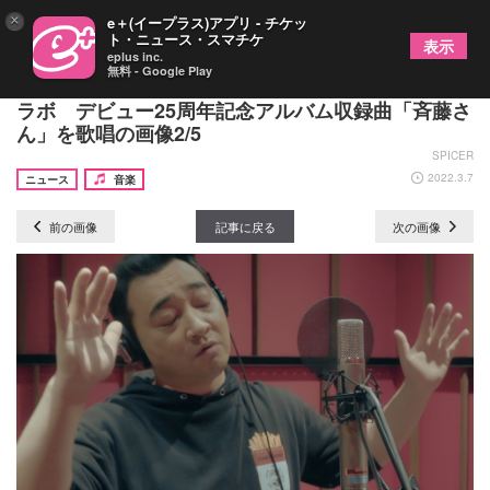
×
e＋(イープラス)アプリ - チケッ
ト・ニュース・スマチケ
表示
eplus inc.
無料 - Google Play
山崎まさよし、ジャングルポケット・斉藤慎二とコ
ラボ デビュー25周年記念アルバム収録曲「斉藤さ
ん」を歌唱の画像2/5
SPICER
2022.3.7
ニュース
音楽
前の画像
記事に戻る
次の画像