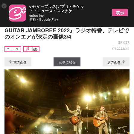
×
e＋(イープラス)アプリ - チケッ
ト・ニュース・スマチケ
表示
eplus inc.
無料 - Google Play
斉藤和義、布袋寅泰ら出演『J-WAVE TOKYO
GUITAR JAMBOREE 2022』ラジオ特番、テレビで
のオンエアが決定の画像3/4
SPICER
2022.3.7
ニュース
音楽
前の画像
記事に戻る
次の画像