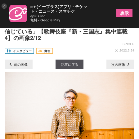
×
e＋(イープラス)アプリ - チケッ
ト・ニュース・スマチケ
表示
eplus inc.
無料 - Google Play
浅野和之インタビュー「僕は澤瀉屋のエネルギーを
信じている」【歌舞伎座『新・三国志』集中連載
4】の画像2/12
SPICER
2022.3.24
インタビュー
舞台
前の画像
記事に戻る
次の画像