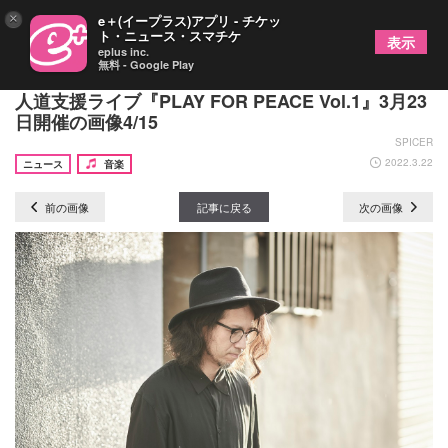
×
e＋(イープラス)アプリ - チケッ
ト・ニュース・スマチケ
表示
eplus inc.
無料 - Google Play
佐藤タイジ＆清春、SUGIZOらが参加、ウクライナ
人道支援ライブ『PLAY FOR PEACE Vol.1』3月23
日開催の画像4/15
SPICER
2022.3.22
ニュース
音楽
前の画像
記事に戻る
次の画像