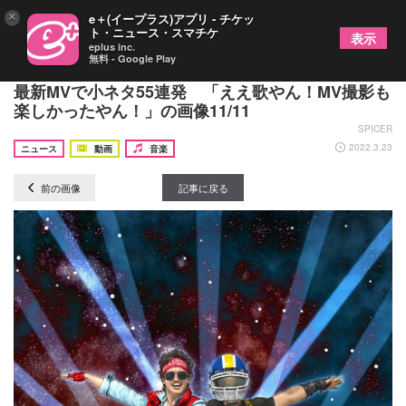
×
e＋(イープラス)アプリ - チケッ
ト・ニュース・スマチケ
表示
eplus inc.
無料 - Google Play
ハリウッドザコシショウ、ザ・リーサルウェポンズ
最新MVで小ネタ55連発 「ええ歌やん！MV撮影も
楽しかったやん！」の画像11/11
SPICER
2022.3.23
ニュース
動画
音楽
前の画像
記事に戻る