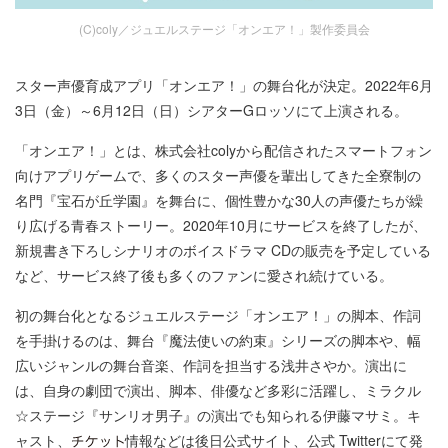
(C)coly／ジュエルステージ「オンエア！」製作委員会
スター声優育成アプリ「オンエア！」の舞台化が決定。2022年6月
3日（金）～6月12日（日）シアターGロッソにて上演される。
「オンエア！」とは、株式会社colyから配信されたスマートフォン
向けアプリゲームで、多くのスター声優を輩出してきた全寮制の
名門『宝石が丘学園』を舞台に、個性豊かな30人の声優たちが繰
り広げる青春ストーリー。2020年10月にサービスを終了したが、
新規書き下ろしシナリオのボイスドラマ CDの販売を予定している
など、サービス終了後も多くのファンに愛され続けている。
初の舞台化となるジュエルステージ「オンエア！」の脚本、作詞
を手掛けるのは、舞台『魔法使いの約束』シリーズの脚本や、幅
広いジャンルの舞台音楽、作詞を担当する浅井さやか。演出に
は、自身の劇団で演出、脚本、俳優など多彩に活躍し、ミラクル
☆ステージ『サンリオ男子』の演出でも知られる伊藤マサミ。キ
ャスト、
情報などは後日公式サイト、公式 Twitterにて発