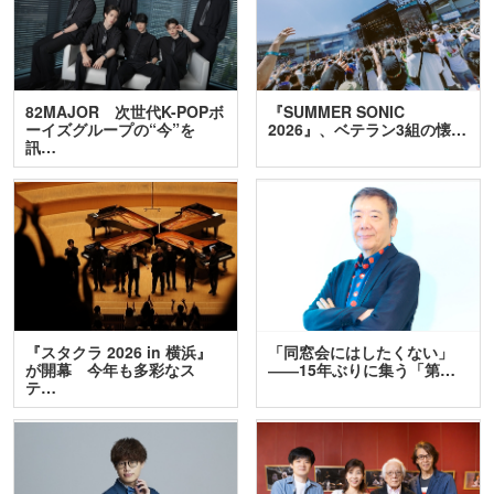
82MAJOR 次世代K-POPボ
『SUMMER SONIC
ーイズグループの“今”を
2026』、ベテラン3組の懐…
訊…
『スタクラ 2026 in 横浜』
「同窓会にはしたくない」
が開幕 今年も多彩なス
――15年ぶりに集う「第…
テ…