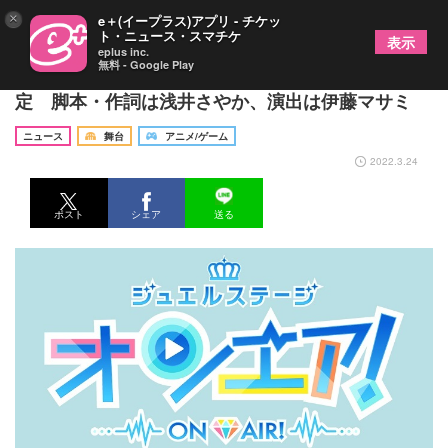
×
e＋(イープラス)アプリ - チケッ
ト・ニュース・スマチケ
表示
eplus inc.
無料 - Google Play
スター声優育成アプリ「オンエア！」の舞台化が決
定 脚本・作詞は浅井さやか、演出は伊藤マサミ
ニュース
舞台
アニメ/ゲーム
2022.3.24
ポスト
シェア
送る