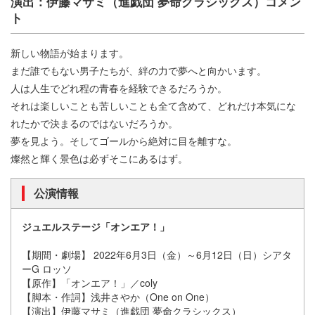
演出：伊藤マサミ（進戯団 夢命クラシックス）コメン
ト
新しい物語が始まります。
まだ誰でもない男子たちが、絆の力で夢へと向かいます。
人は人生でどれ程の青春を経験できるだろうか。
それは楽しいことも苦しいことも全て含めて、どれだけ本気にな
れたかで決まるのではないだろうか。
夢を見よう。そしてゴールから絶対に目を離すな。
燦然と輝く景色は必ずそこにあるはず。
公演情報
ジュエルステージ「オンエア！」
【期間・劇場】 2022年6月3日（金）～6月12日（日）シアタ
ーG ロッソ
【原作】「オンエア！」／coly
【脚本・作詞】浅井さやか（One on One）
【演出】伊藤マサミ（進戯団 夢命クラシックス）