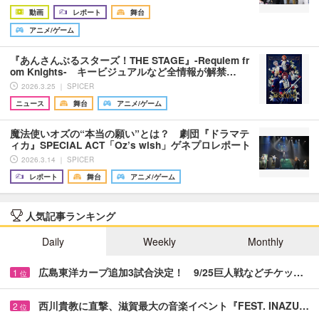
動画
レポート
舞台
アニメ/ゲーム
『あんさんぶるスターズ！THE STAGE』-Requiem fr
om Knights- キービジュアルなど全情報が解禁…
2026.3.25 ｜ SPICER
ニュース
舞台
アニメ/ゲーム
魔法使いオズの“本当の願い”とは？ 劇団『ドラマテ
ィカ』SPECIAL ACT「Oz’s wish」ゲネプロレポート
2026.3.14 ｜ SPICER
レポート
舞台
アニメ/ゲーム
人気記事ランキング
Daily
Weekly
Monthly
広島東洋カープ追加3試合決定！ 9/25巨人戦などチケッ…
1
位
西川貴教に直撃、滋賀最大の音楽イベント『FEST. INAZU…
2
位