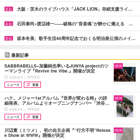
大阪・茨木のライブハウス「JACK LION」存続支援ライ…
3
位
石田泰尚×渡辺雄一――破格の“音楽魂”が静かに燃える …
4
位
坂本冬美、歌手生活40周年記念でおくる明治座公演のメイ…
5
位
最新記事
SABBRABELLS×加藤純也率いるJUNYA projectのツ
NEW
ーマンライブ『Revive the Vibe.』開催が決定
2026.8.9 ｜ SPICER
ニュース
音楽
ハク。メジャー1stアルバム『世界が変わる時』の詳
NEW
細発表、アルバムよりオープニングナンバー「渋谷…
2026.8.9 ｜ SPICER
ニュース
音楽
川辺素（ミツメ）、初の自主企画『“行方不明”Releas
NEW
e Show at WWW』開催が決定