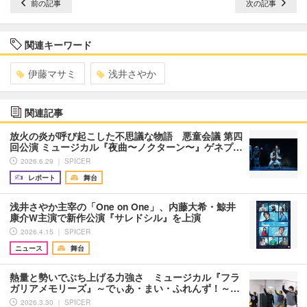
前の記事
次の記事
関連キーワード
伊藤マサミ
浅井さやか
関連記事
放火の炎が呼び起こした不思議な物語 悪童会議 第四
回公演 ミュージカル『夜曲〜ノクターン〜』ゲネプ…
2026.6.29 ｜ SPICER
レポート
舞台
浅井さやか主宰の「One on One」、内藤大希・鯨井
康介W主演で新作公演『サレドシル』を上演
2026.4.15 ｜ SPICER
ニュース
舞台
熱量と勢いでぶち上げる力強さ ミュージカル『フラ
ガリアメモリーズ』～でぃあ・まい・ふれんず！～…
2026.3.30 ｜ SPICER