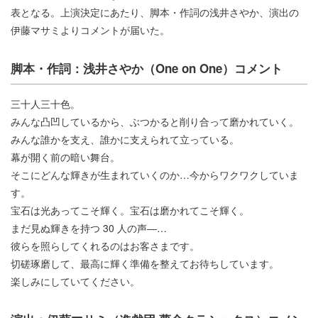
表となる。上演決定にあたり、脚本・作詞の浅井さやか、演出の
伊藤マサミよりコメントが届いた。
脚本・作詞：浅井さやか（One on One）コメント
三十人三十色。
みんな凸凹しているから、ぶつかると削り合って磨かれていく。
みんな誰かを支え、誰かに支えられて立っている。
幕が開く前の暗い舞台。
そこにどんな輝きが生まれていくのか…今からワクワクしていま
す。
宝石は光あってこそ輝く。宝石は磨かれてこそ輝く。
まだ見ぬ輝きを持つ 30 人の声―…
彼らを照らしてくれるのはお客さまです。
切磋琢磨して、最高に輝く準備を整えてお待ちしています。
楽しみにしていてください。