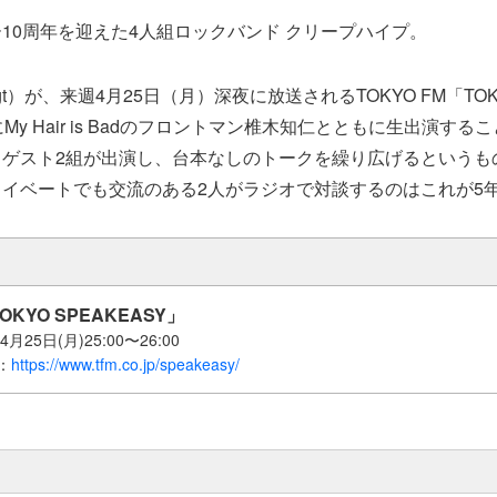
10周年を迎えた4人組ロックバンド クリープハイプ。
gt）が、来週4月25日（月）深夜に放送されるTOKYO FM「TOK
」にMy Hair is Badのフロントマン椎木知仁とともに生出演す
るゲスト2組が出演し、台本なしのトークを繰り広げるというも
イベートでも交流のある2人がラジオで対談するのはこれが5
TOKYO SPEAKEASY」
月25日(月)25:00〜26:00
：
https://www.tfm.co.jp/speakeasy/