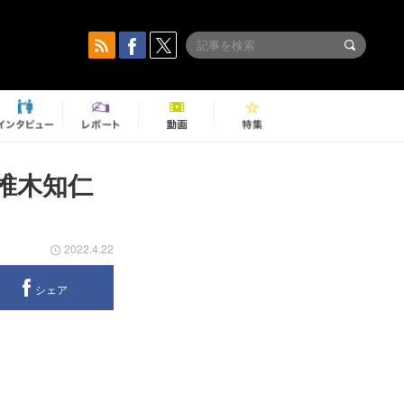
d椎木知仁
2022.4.22
シェア