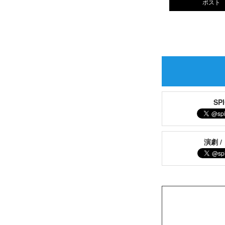
ポスト
S
演劇 /