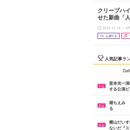
クリープハイ
せた新曲「
2024.10.19 ｜ S
レポート
人気記事ラ
Dail
堂本光一演
1
位
する公演ビ
堀ちえみ 
2
位
る
横山だいす
3
位
ないだ『スタ