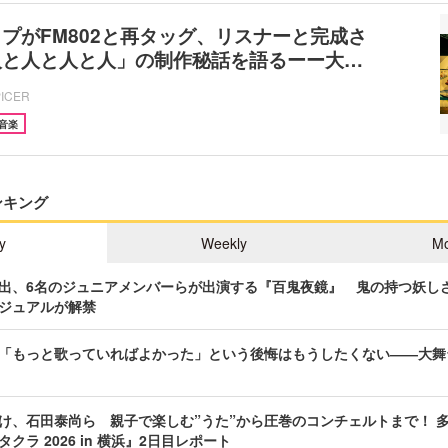
プがFM802と再タッグ、リスナーと完成さ
人と人と人と人」の制作秘話を語るーー大…
PICER
音楽
ンキング
y
Weekly
Mo
出、6名のジュニアメンバーらが出演する『百鬼夜鏡』 鬼の持つ妖し
ジュアルが解禁
「もっと歌っていればよかった」という後悔はもうしたくない――大舞
け、石田泰尚ら 親子で楽しむ”うた”から圧巻のコンチェルトまで！ 
クラ 2026 in 横浜』2日目レポート