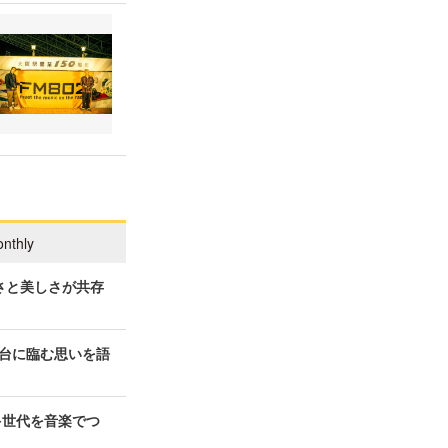
nthly
さと美しさが共存
台に臨む思いを語
多世代を音楽でつ