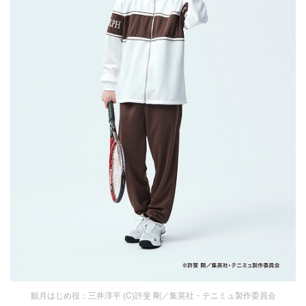
観月はじめ役：三井淳平 (C)許斐 剛／集英社・テニミュ製作委員会