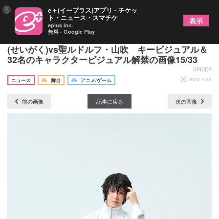
×
e＋(イープラス)アプリ - チケッ
ト・ニュース・スマチケ
表示
eplus inc.
無料 - Google Play
ミュージカル『テニスの王子様』4thシーズン 青学
(せいがく)vs聖ルドルフ・山吹 キービジュアル＆
32名のキャラクタービジュアル解禁の画像15/33
SPICER
2022.4.22
ニュース
舞台
アニメ/ゲーム
前の画像
記事に戻る
次の画像