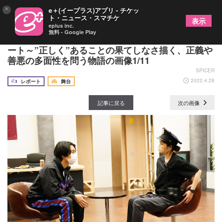
×
e＋(イープラス)アプリ - チケッ
ト・ニュース・スマチケ
表示
eplus inc.
無料 - Google Play
日本初演『ロビー・ヒーロー』開幕直前稽古場レポ
ート～”正しく”あることの果てしなさ描く、正義や
善悪の多面性を問う物語の画像1/11
SPICER
2022.4.28
レポート
舞台
記事に戻る
次の画像