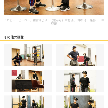
『ロビー・ヒーロー』稽古場より （左から）中村 蒼、岡本 玲 撮影：田中
亜紀
その他の画像