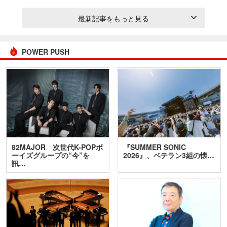
最新記事をもっと見る
POWER PUSH
82MAJOR 次世代K-POPボ
『SUMMER SONIC
ーイズグループの“今”を
2026』、ベテラン3組の懐…
訊…