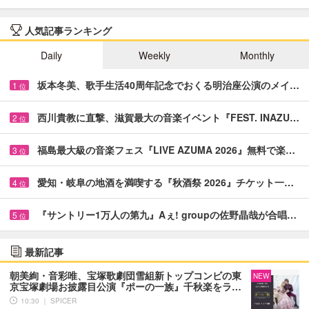
人気記事ランキング
Daily
Weekly
Monthly
坂本冬美、歌手生活40周年記念でおくる明治座公演のメイ…
1
位
西川貴教に直撃、滋賀最大の音楽イベント『FEST. INAZU…
2
位
福島最大級の音楽フェス『LIVE AZUMA 2026』無料で楽…
3
位
愛知・岐阜の地酒を満喫する『秋酒祭 2026』チケット一…
4
位
『サントリー1万人の第九』Aぇ! groupの佐野晶哉が合唱…
5
位
最新記事
朝美絢・音彩唯、宝塚歌劇団雪組新トップコンビの東
NEW
京宝塚劇場お披露目公演『ポーの一族』千秋楽をラ…
10:30 ｜ SPICER