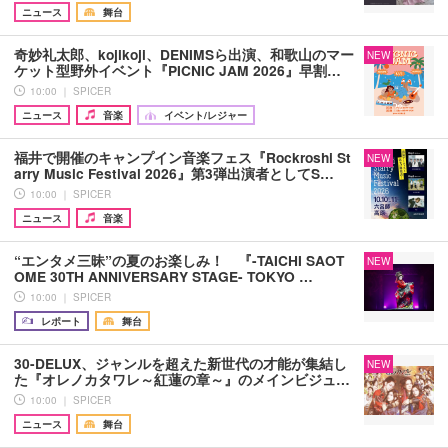
ニュース
舞台
奇妙礼太郎、kojikoji、DENIMSら出演、和歌山のマー
NEW
ケット型野外イベント『PICNIC JAM 2026』早割…
10:00 ｜ SPICER
ニュース
音楽
イベント/レジャー
福井で開催のキャンプイン音楽フェス『Rockroshi St
NEW
arry Music Festival 2026』第3弾出演者としてS…
10:00 ｜ SPICER
ニュース
音楽
“エンタメ三昧”の夏のお楽しみ！ 『-TAICHI SAOT
NEW
OME 30TH ANNIVERSARY STAGE- TOKYO …
10:00 ｜ SPICER
レポート
舞台
30-DELUX、ジャンルを超えた新世代の才能が集結し
NEW
た『オレノカタワレ～紅蓮の章～』のメインビジュ…
10:00 ｜ SPICER
ニュース
舞台