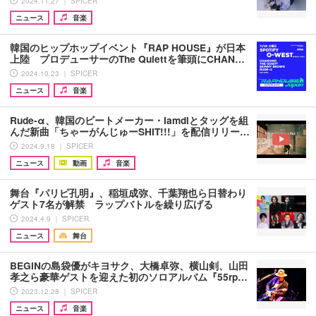
2024.11.27 ｜ SPICER
ニュース
音楽
韓国のヒップホップイベント『RAP HOUSE』が日本
上陸 プロデューサーのThe Quiettを筆頭にCHAN…
2024.10.23 ｜ SPICER
ニュース
音楽
Rude-α、韓国のビートメーカー・Iamdlとタッグを組
んだ新曲「ちゃーがんじゅーSHIT!!!」を配信リリー…
2024.9.18 ｜ SPICER
ニュース
動画
音楽
舞台『パリピ孔明』、稲垣成弥、千葉翔也ら日替わり
ゲスト7名が解禁 ラップバトルを繰り広げる
2024.4.9 ｜ SPICER
ニュース
舞台
BEGINの島袋優がキヨサク、大橋卓弥、横山剣、山田
孝之ら豪華ゲストを迎えた初のソロアルバム『55rp…
2023.12.28 ｜ SPICER
ニュース
音楽