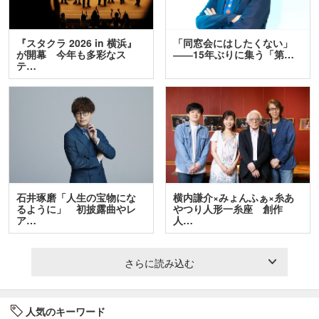
『スタクラ 2026 in 横浜』
「同窓会にはしたくない」
が開幕 今年も多彩なス
――15年ぶりに集う「第…
テ…
石井琢磨「人生の宝物にな
横内謙介×みょんふぁ×糸あ
るように」 初披露曲やレ
やつり人形一糸座 創作
ア…
人…
さらに読み込む
人気のキーワード