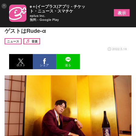
×
e＋(イープラス)アプリ - チケッ
ト・ニュース・スマチケ
表示
eplus inc.
無料 - Google Play
DOTAMA主催イベント『社交辞令 vol.20』開催、
ゲストはRude-α
ニュース
音楽
2022.5.16
ポスト
シェア
送る