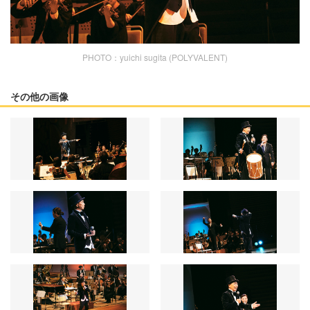
PHOTO：yuichi sugita (POLYVALENT)
その他の画像