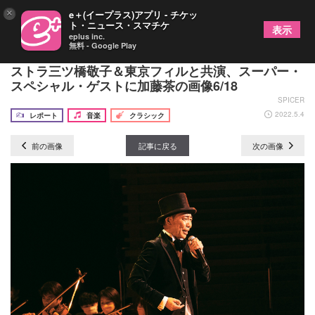
×
e＋(イープラス)アプリ - チケッ
ト・ニュース・スマチケ
表示
eplus inc.
無料 - Google Play
木梨憲武が『木梨憲武 交響楽団』で、世界的マエ
ストラ三ツ橋敬子＆東京フィルと共演、スーパー・
スペシャル・ゲストに加藤茶の画像6/18
SPICER
2022.5.4
レポート
音楽
クラシック
前の画像
記事に戻る
次の画像