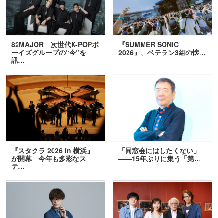
82MAJOR 次世代K-POPボ
『SUMMER SONIC
ーイズグループの“今”を
2026』、ベテラン3組の懐…
訊…
『スタクラ 2026 in 横浜』
「同窓会にはしたくない」
が開幕 今年も多彩なス
――15年ぶりに集う「第…
テ…