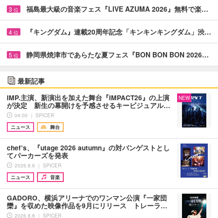
福島最大級の音楽フェス『LIVE AZUMA 2026』無料で楽…
3
位
『キングダム』連載20周年記念「キンキンキングダム」渋…
4
位
静岡県焼津市であらたな夏フェス『BON BON BON 2026…
5
位
最新記事
IMP.主演、新演出を加えた舞台『IMPACT26』の上演
NEW
が決定 新生の幕開けを予感させるキービジュアル…
04:00 ｜ SPICER
ニュース
舞台
chef’s、『utage 2026 autumn』の対バンゲストとし
てパーカーズを発表
2026.8.6 ｜ SPICER
ニュース
音楽
GADORO、横浜アリーナでのワンマン公演『一家団
欒』を収めた映像作品を9月にリリース トレーラ…
2026.8.6 ｜ SPICER