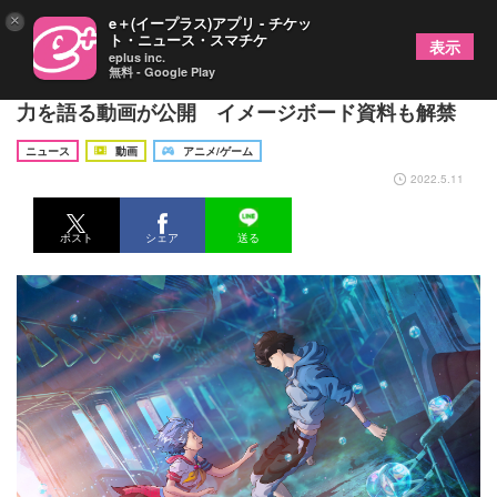
×
e＋(イープラス)アプリ - チケッ
ト・ニュース・スマチケ
表示
eplus inc.
無料 - Google Play
映画『バブル』 広瀬アリス、宮野真守が本作の魅
力を語る動画が公開 イメージボード資料も解禁
ニュース
動画
アニメ/ゲーム
2022.5.11
ポスト
シェア
送る