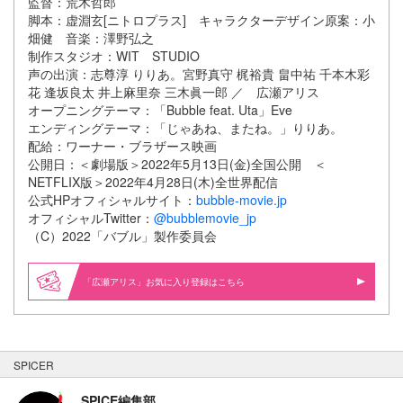
監督：荒木哲郎
脚本：虚淵玄[ニトロプラス] キャラクターデザイン原案：小
畑健 音楽：澤野弘之
制作スタジオ：WIT STUDIO
声の出演：志尊淳 りりあ。宮野真守 梶裕貴 畠中祐 千本木彩
花 逢坂良太 井上麻里奈 三木眞一郎 ／ 広瀬アリス
オープニングテーマ：「Bubble feat. Uta」Eve
エンディングテーマ：「じゃあね、またね。」りりあ。
配給：ワーナー・ブラザース映画
公開日：＜劇場版＞2022年5月13日(金)全国公開 ＜
NETFLIX版＞2022年4月28日(木)全世界配信
公式HPオフィシャルサイト：
bubble-movie.jp
オフィシャルTwitter：
@bubblemovie_jp
（C）2022「バブル」製作委員会
「広瀬アリス」お気に入り登録はこちら
SPICER
SPICE編集部