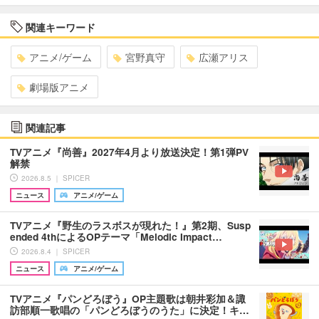
関連キーワード
アニメ/ゲーム
宮野真守
広瀬アリス
劇場版アニメ
関連記事
TVアニメ『尚善』2027年4月より放送決定！第1弾PV
解禁
2026.8.5 ｜ SPICER
ニュース
アニメ/ゲーム
TVアニメ『野生のラスボスが現れた！』第2期、Susp
ended 4thによるOPテーマ「Melodic Impact…
2026.8.4 ｜ SPICER
ニュース
アニメ/ゲーム
TVアニメ『パンどろぼう』OP主題歌は朝井彩加＆諏
訪部順一歌唱の「パンどろぼうのうた」に決定！キ…