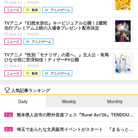
2026.8.4 ｜ SPICER
ニュース
動画
アニメ/ゲーム
TVアニメ『幻想水滸伝』キービジュアル公開！2週間
先行プレミアム上映の入場者プレゼント配布決定
2026.8.3 ｜ SPICER
ニュース
アニメ/ゲーム
TVアニメ『性別「モナリザ」の君へ。』主人公・有馬
ひなせ役に安済知佳！ティザーPV公開
2026.8.2 ｜ SPICER
ニュース
動画
アニメ/ゲーム
人気記事ランキング
Daily
Weekly
Monthly
熊本県人吉市の野外音楽フェス『Rural Act'26』TENDOU…
1
位
埼玉であらたな文具販売イベントがスタート 『まるっと…
2
位