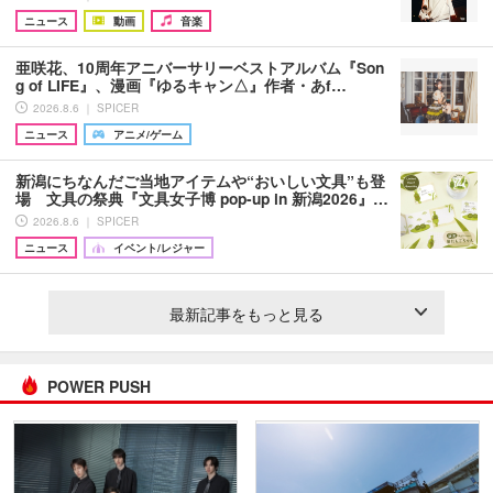
ニュース
動画
音楽
亜咲花、10周年アニバーサリーベストアルバム『Son
g of LIFE』、漫画『ゆるキャン△』作者・あf…
2026.8.6 ｜ SPICER
ニュース
アニメ/ゲーム
新潟にちなんだご当地アイテムや“おいしい文具”も登
場 文具の祭典『文具女子博 pop-up in 新潟2026』…
2026.8.6 ｜ SPICER
ニュース
イベント/レジャー
最新記事をもっと見る
POWER PUSH