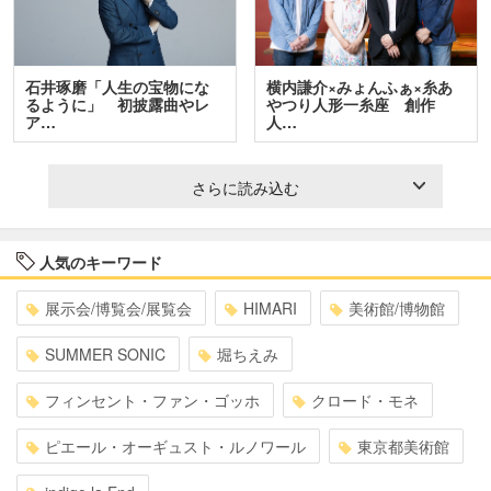
石井琢磨「人生の宝物にな
横内謙介×みょんふぁ×糸あ
るように」 初披露曲やレ
やつり人形一糸座 創作
ア…
人…
さらに読み込む
人気のキーワード
展示会/博覧会/展覧会
HIMARI
美術館/博物館
SUMMER SONIC
堀ちえみ
フィンセント・ファン・ゴッホ
クロード・モネ
ピエール・オーギュスト・ルノワール
東京都美術館