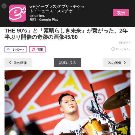
×
e＋(イープラス)アプリ - チケッ
ト・ニュース・スマチケ
表示
eplus inc.
無料 - Google Play
『OTODAMA'22～音泉魂～』初日ーー「BACK TO
THE 90's」と「素晴らしき未来」が繋がった、2年
半ぶり開催の奇跡の画像45/80
SPICER
2022.5.19
レポート
音楽
前の画像
記事に戻る
次の画像