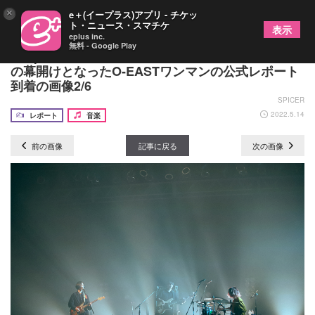
×
e＋(イープラス)アプリ - チケッ
ト・ニュース・スマチケ
表示
eplus inc.
無料 - Google Play
People In The Box、15周年アニバーサリーイヤー
の幕開けとなったO-EASTワンマンの公式レポート
到着の画像2/6
SPICER
2022.5.14
レポート
音楽
前の画像
記事に戻る
次の画像