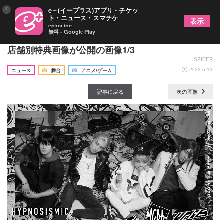
×
e＋(イープラス)アプリ - チケッ
ト・ニュース・スマチケ
表示
eplus inc.
無料 - Google Play
ヒプステ第5弾、BD・DVDのジャケ写・収録内容・
店舗別特典画像が公開の画像1/3
SPICER
2022.5.13
ニュース
舞台
アニメ/ゲーム
記事に戻る
次の画像