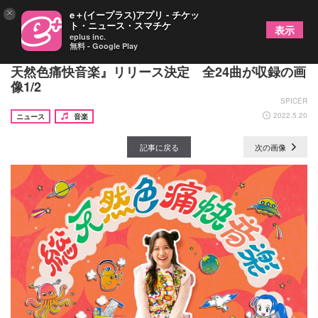
×
e＋(イープラス)アプリ - チケッ
ト・ニュース・スマチケ
表示
eplus inc.
無料 - Google Play
町あかり、4年ぶりとなるオリジナルアルバム『総
天然色痛快音楽』リリース決定 全24曲が収録の画
像1/2
SPICER
2022.5.20
ニュース
音楽
記事に戻る
次の画像