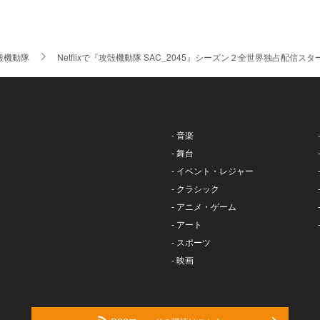
殻機動隊
Netflixで『攻殻機動隊 SAC_2045』シーズン２全世界独占配
- 音楽
- 舞台
- イベント・レジャー
- クラシック
- アニメ・ゲーム
- アート
- スポーツ
- 映画