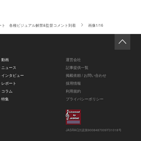
信スタート 各種ビジュアル解禁&監督コメント到着
画像1/16
- 動画
運営会社
- ニュース
記事提供一覧
- インタビュー
掲載依頼 / お問い合わせ
- レポート
採用情報
- コラム
利用規約
- 特集
プライバシーポリシー
JASRAC許諾第9008487009Y31018号