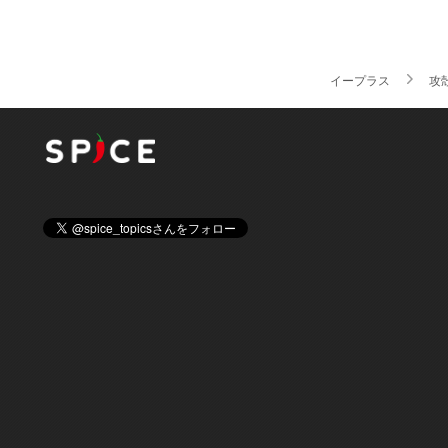
イープラス
攻