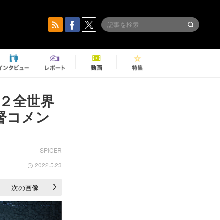
ズン２全世界
督コメン
SPICER
2022.5.23
次の画像