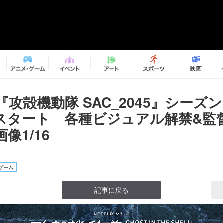
ixで『攻殻機動隊 SAC_2045』シー
スタート 各種ビジュアル解禁&監
像1/16
ゲーム
記事に戻る