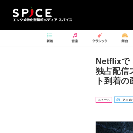
Netfl
独占配信
ト到着の画
ニュース
アニメ/