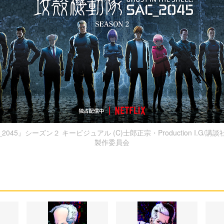
2045』シーズン２ キービジュアル (C)士郎正宗・Production I.G/講
製作委員会