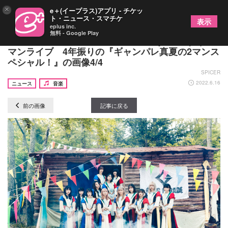
×
e＋(イープラス)アプリ - チケッ
ト・ニュース・スマチケ
表示
eplus inc.
無料 - Google Play
GANG PARADEが呂布カルマ、Cody・Lee(李)と2
マンライブ 4年振りの『ギャンパレ真夏の2マンス
ペシャル！』の画像4/4
SPICER
2022.6.16
ニュース
音楽
前の画像
記事に戻る