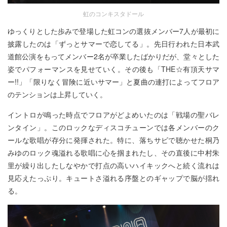
虹のコンキスタドール
ゆっくりとした歩みで登場した虹コンの選抜メンバー7人が最初に
披露したのは「ずっとサマーで恋してる」。先日行われた日本武
道館公演をもってメンバー2名が卒業したばかりだが、堂々とした
姿でパフォーマンスを見せていく。その後も「THE☆有頂天サマ
ー!!」「限りなく冒険に近いサマー」と夏曲の連打によってフロア
のテンションは上昇していく。
イントロが鳴った時点でフロアがどよめいたのは「戦場の聖バレ
ンタイン」。このロックなディスコチューンでは各メンバーのク
ールな歌唱が存分に発揮された。特に、落ちサビで聴かせた桐乃
みゆのロック魂溢れる歌唱に心を掴まれたし、その直後に中村朱
里が繰り出したしなやかで打点の高いハイキックへと続く流れは
見応えたっぷり。キュートさ溢れる序盤とのギャップで脳が揺れ
る。