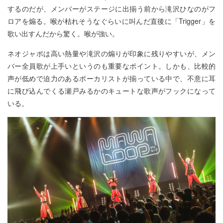
するのだが、メンバーがステージに出揃う前から滝沢ひなのがフ
ロアを煽る。喉が枯れそうなぐらいに叫んだ直後に「Trigger」を
歌い出すんだから驚く。喉が強い。
ネオジャポは高い熱量や滝沢の煽りが印象に残りやすいが、メン
バー全員歌が上手いというのも重要なポイント。しかも、比較的
声が低めで迫力のあるボーカリストが揃っている中で、不意に耳
に飛び込んでくる瀬戸みるかのキュートな歌声がフックになって
いる。