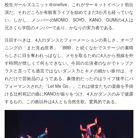
校生ガールズユニット＠onefive。これがサーキットイベント初出
演だ。それどころか有観客ライブを始めてまだ3か月も経っていな
い。しかし、メンバーのMOMO、SOYO、KANO、GUMIの4人は
元さくら学院のメンバーであり、かなりの実力者である。
注目すべきは、4人のダンスとフォーメーションの美しさ。オープ
ニングの「まだ見ぬ世界」「BBB」と続くなかでステージの素晴
らしさに目を奪われっぱなし。メモを取るために4人から視線を外
す時間が惜しくて何もできない。今回の出演者のなかでトップク
ラスと言っても過言ではないダンス力とキメの細かい振付は、そ
れだけで芸術品のようである。象徴的だったのはライブ後半にパ
フォーマンスされた「Let Me Go」。これは彼女たちの楽曲を手掛
ける辻村有記の曲にKANOが振りをつけ、4人がダンスのみで披露
するもの。この曲以外は4人とも当然生歌。驚異的である。