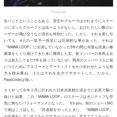
PassCode
生バンドということもあり、音圧やグルーヴはそれまでにステー
ジに立ったグループとは比べようがないし、おびただしい数のレ
ーザーが飛び交うなど演出も特別だった。しかし、それを差し引
いても、4人の一挙手一投足には圧倒的な華があった。それは
『MAWA LOOP』に出演していなかった5年の間に何度も泥臭い修
羅場をくぐり抜けてきた末に獲得した宝。新メンバーの有馬えみ
りは加入してまだ1年も経っていないが、既存のメンバー３人に追
いつくためにアスリートとアーティストをかけ合わせたような努
力を積み重ね、３人はそれを全力でサポートした。だから、
PassCodeは強い。
そうやって今年２月に行われた日本武道館公演までに必死で駆け
抜けた結果、この『MAWA LOOP』のステージはポジティブな空
気に満ちたパフォーマンスとなった。「It’s you」前のショートMC
で南はこう話した。「武道館をやったときに、『MAWA LOOP』
の主催をしているうちらのマネージャーが「生きててよかった」