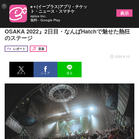
×
e＋(イープラス)アプリ - チケッ
ト・ニュース・スマチケ
表示
eplus inc.
無料 - Google Play
史上最大規模での開催、『SUPER MAWA LOOP
OSAKA 2022』2日目・なんばHatchで魅せた熱狂
のステージ
レポート
音楽
2022.6.10
ポスト
シェア
送る