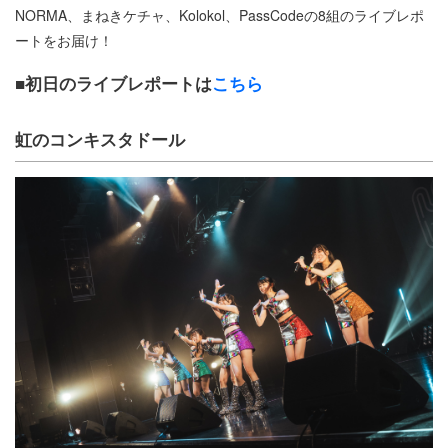
NORMA、まねきケチャ、Kolokol、PassCodeの8組のライブレポ
ートをお届け！
■
初日のライブレポートは
こちら
虹のコンキスタドール