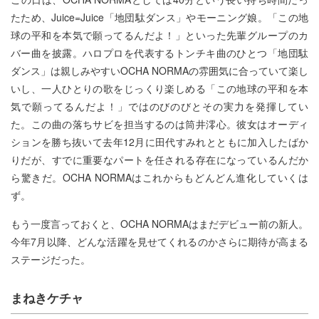
たため、Juice=Juice「地団駄ダンス」やモーニング娘。「この地
球の平和を本気で願ってるんだよ！」といった先輩グループのカ
バー曲を披露。ハロプロを代表するトンチキ曲のひとつ「地団駄
ダンス」は親しみやすいOCHA NORMAの雰囲気に合っていて楽し
いし、一人ひとりの歌をじっくり楽しめる「この地球の平和を本
気で願ってるんだよ！」ではのびのびとその実力を発揮してい
た。この曲の落ちサビを担当するのは筒井澪心。彼女はオーディ
ションを勝ち抜いて去年12月に田代すみれとともに加入したばか
りだが、すでに重要なパートを任される存在になっているんだか
ら驚きだ。OCHA NORMAはこれからもどんどん進化していくは
ず。
もう一度言っておくと、OCHA NORMAはまだデビュー前の新人。
今年7月以降、どんな活躍を見せてくれるのかさらに期待が高まる
ステージだった。
まねきケチャ