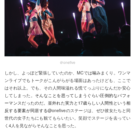
＠onefive
しかし、よっぽど緊張していたのか、MCでは噛みまくり。ワンマ
ンライブでもトークがこんがらがる場面はあったけども、ここで
はそれ以上。でも、その人間味溢れる慌てっぷりになんだか安心
してしまった。
そんなことを思ってしまうぐらい圧倒的なパフォ
ーマンスだったのだ。並外れた実力と
17
歳らしい人間性という相
反する要素が同居する
@onefiveのステージは、ぜひ彼女たちと同
世代の女子たちにも観てもらいたい。笑顔でステージを去ってい
く4人を見ながらそんなことを思った。