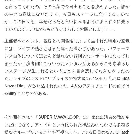
と言ってくれたの。その言葉で今日出ることを決めました。誰か
の生きる意味になりたくて、今日もステージに立ってる。いつ
か、この日々を、幸せだったと言い切れるようにまっすぐに走っ
ていくので、これからもどうぞよろしくお願いします！」。
主催者やイベント、観客との関係性によって生まれた特別な空気
には、ライブの熱さとはまた違った温かさがあった。パフォーマ
ンス自体についてほとんど触れない変則的なレポートになってし
まったが、演者側にこういったメンタルがあるからこそ素晴らし
いステージが生まれるということを書き残しておきたかったの
だ。ライブのラストにサプライズで特大級のアンセム「Club Kids
Never Die」が放り込まれたのも、4人のアティチュードの前では
些細なことなのである。
今年開催された『SUPER MAWA LOOP』は、単に出演者の数が多
いだけでなく、アイドルという限られた枠組みのなかでも多種多
様なグループがいることを可視化した。この2日目のなんばHatch