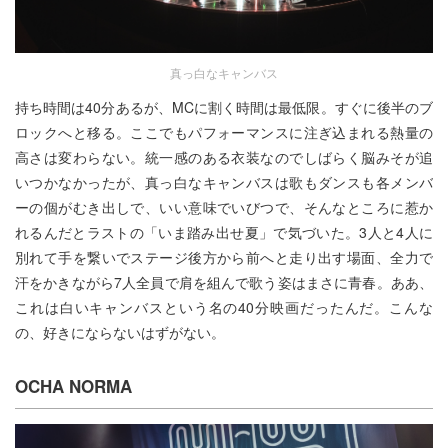
真っ白なキャンバス
持ち時間は40分あるが、MCに割く時間は最低限。すぐに後半のブ
ロックへと移る。ここでもパフォーマンスに注ぎ込まれる熱量の
高さは変わらない。統一感のある衣装なのでしばらく脳みそが追
いつかなかったが、真っ白なキャンバスは歌もダンスも各メンバ
ーの個がむき出しで、いい意味でいびつで、そんなところに惹か
れるんだとラストの「いま踏み出せ夏」で気づいた。3人と4人に
別れて手を繋いでステージ後方から前へと走り出す場面、全力で
汗をかきながら7人全員で肩を組んで歌う姿はまさに青春。ああ、
これは白いキャンバスという名の40分映画だったんだ。こんな
の、好きにならないはずがない。
OCHA NORMA