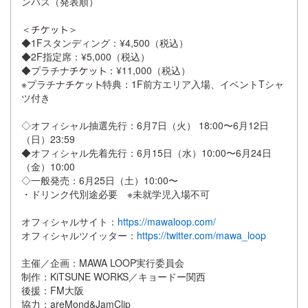
ンバス（発表順）
＜
＞
◆1Fスタンディング：¥4,500（税込）
◆2F指定席：¥5,000（税込）
◆プラチナ
：¥11,000（税込）
※プラチナ
特典：1F前方エリア入場、イベントTシャ
ツ付き
◇オフィシャル抽選先行：6月7日（火） 18:00〜6月12日
（日）23:59
◆オフィシャル先着先行：6月15日（水）10:00〜6月24日
（金）10:00
◇一般発売：6月25日（土）10:00〜
・ドリンク代別途必要 ※未就学児入場不可
オフィシャルサイト：
https://mawaloop.com/
オフィシャルツイッター：
https://twitter.com/mawa_loop
主催／企画：MAWA LOOP実行委員会
制作：KiTSUNE WORKS／キョードー関西
後援：FM大阪
協力：areMond&JamClip