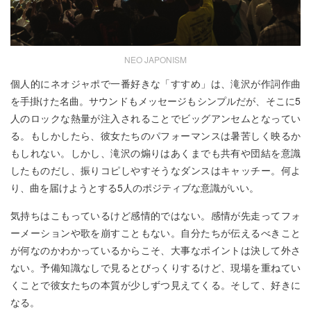
NEO JAPONISM
個人的にネオジャポで一番好きな「すすめ」は、滝沢が作詞作曲
を手掛けた名曲。サウンドもメッセージもシンプルだが、そこに5
人のロックな熱量が注入されることでビッグアンセムとなってい
る。もしかしたら、彼女たちのパフォーマンスは暑苦しく映るか
もしれない。しかし、滝沢の煽りはあくまでも共有や団結を意識
したものだし、振りコピしやすそうなダンスはキャッチー。何よ
り、曲を届けようとする5人のポジティブな意識がいい。
気持ちはこもっているけど感情的ではない。感情が先走ってフォ
ーメーションや歌を崩すこともない。自分たちが伝えるべきこと
が何なのかわかっているからこそ、大事なポイントは決して外さ
ない。予備知識なしで見るとびっくりするけど、現場を重ねてい
くことで彼女たちの本質が少しずつ見えてくる。そして、好きに
なる。