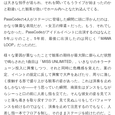
は大きな拍手が送られ、それを聞いてもうライブが始まったのか
と勘違いした観客が急いでホール内へとなだれ込んでくる。
PassCodeの4人がステージに登場した瞬間に頭に浮かんだのは、
かなり陳腐な表現だが、＜女王の帰還＞だった。もう、それでし
かなかった。PassCodeがアイドルイベントに出演するのはなんと
5年ぶりのこと。5年前、最後に出演したのは同じく『MAWA
LOOP』だったのだ。
様々な要因が重なったことで観客の期待が最大限に膨らんだ状態
で鳴らされた1曲目は「MISS UNLIMITED」。いきなりのキラーチ
ューン投入に興奮しつつ、それと同時に危機感を覚えた。案の
定、イベントの規定に反して興奮で大声をあげたり、周りに激し
く接触する形で盛り上がる観客の姿があった。これは演奏を止め
るしかないか――そう思っていた瞬間、南菜生はダンスをしなが
らシーっと口の前に人差し指を立てた。そんな彼女の姿を見てス
ッと落ち着きを取り戻すフロア。見て見ぬふりをしてパフォーマ
ンスを続けるのではなく、演奏を止めて注意するのでもなく、人
差し指一本でフロアを制し、そのままステージを続けたのだ。こ