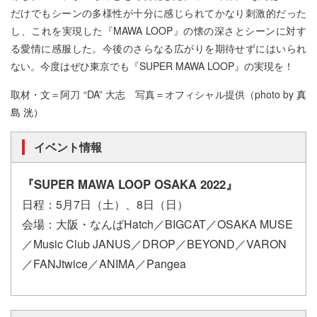
だけでもシーンの多様性が十分に感じられてかなり刺激的だった
し、これを実現した『MAWA LOOP』の懐の深さとシーンに対す
る愛情に感服した。今後のさらなる広がりを期待せずにはいられ
ない。今度はぜひ東京でも『SUPER MAWA LOOP』の実現を！
取材・文＝阿刀 “DA” 大志 写真＝オフィシャル提供（photo by
真
島 洸）
イベント情報
『SUPER MAWA LOOP OSAKA 2022』
日程：5月7日（土）、8日（日）
会場：大阪・なんばHatch／BIGCAT／OSAKA MUSE
／Music Club JANUS／DROP／BEYOND／VARON
／FANJtwice／ANIMA／Pangea