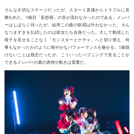
そんな大切なステージだったが、スタート直後からトラブルに見
舞われた。1曲目「妄想桜」の音が流れなかったのである。メンバ
ーはしばらく待ったが、結局この曲の歌唱は叶わなかった。そん
なつまずきを払拭したのは彼女たち自身だった。大して動揺した
様子を見せることなく「モンスターとケチャ」へと切り替え、何
事もなかったかのように軽やかなパフォーマンスを魅せる。1曲聴
けないことは残念だったが、こういったハプニングで見ることが
できるメンバーの素の表情や動きは貴重だ。