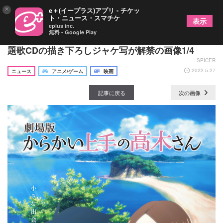
×
e＋(イープラス)アプリ - チケッ
ト・ニュース・スマチケ
表示
eplus inc.
無料 - Google Play
『からかい上手の高木さん』3期OP・ED&劇場版主
題歌CDの描き下ろしジャケ写が解禁の画像1/4
SPICER
2022.5.27
ニュース
アニメ/ゲーム
映画
記事に戻る
次の画像