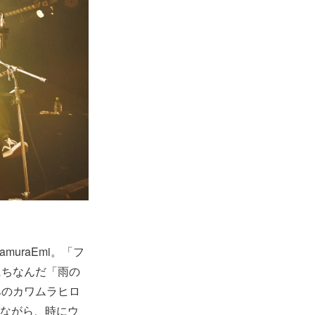
uraEmi。「フ
にちなんだ「雨の
みのカワムラヒロ
えながら、時にウ