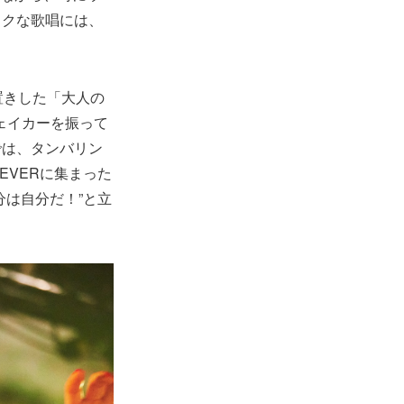
ックな歌唱には、
置きした「大人の
シェイカーを振って
では、タンバリン
FEVERに集まった
は自分だ！”と立