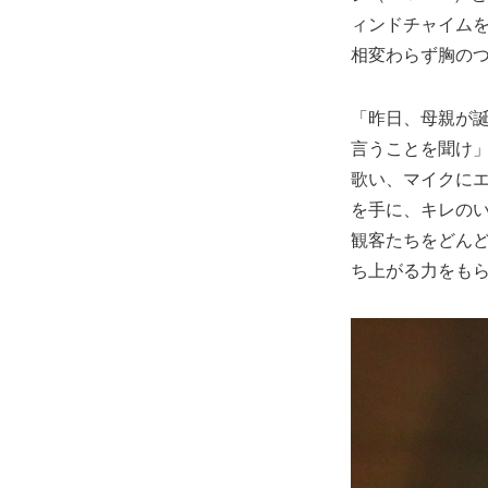
ィンドチャイム
相変わらず胸の
「昨日、母親が誕
言うことを聞け」
歌い、マイクに
を手に、キレのいい
観客たちをどんど
ち上がる力をも