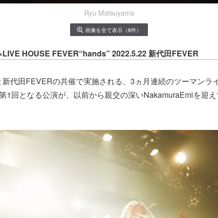
Ryu Matsuyama
画像を全て表示（8件）
×LIVE HOUSE FEVER“hands” 2022.5.22 新代田FEVER
yamaと新代田FEVERの共催で実施される、3ヵ月連続のツーマン
の第1回となる公演が、以前から親交の深いNakamuraEmiを迎え