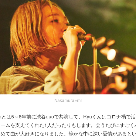
NakamuraEmi
uyamaとは5～6年前に渋谷duoで共演して、Ryuくんはコロナ禍
チームを支えてくれた1人だったりもします。会うたびにすごく
改めて曲が大好きになりました。静かな中に深い愛情があると