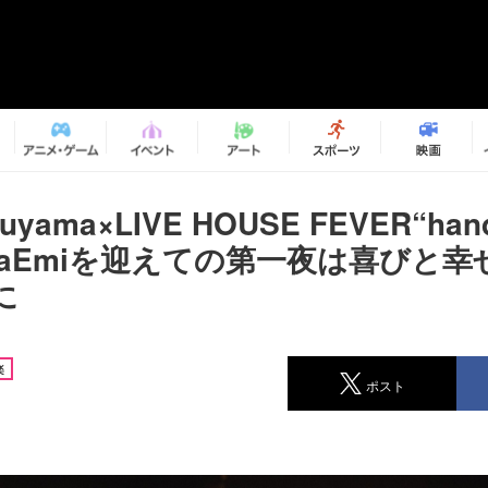
suyama×LIVE HOUSE FEVER“ha
uraEmiを迎えての第一夜は喜びと
に
楽
ポスト