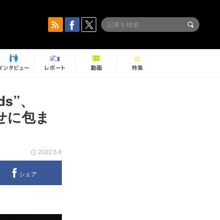
nds”、
幸せに包ま
2022.6.8
シェア