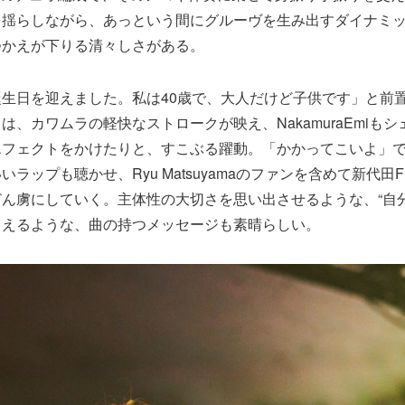
を揺らしながら、あっという間にグルーヴを生み出すダイナミ
つかえが下りる清々しさがある。
生日を迎えました。私は40歳で、大人だけど子供です」と前
は、カワムラの軽快なストロークが映え、NakamuraEmiも
エフェクトをかけたりと、すこぶる躍動。「かかってこいよ」
ラップも聴かせ、Ryu Matsuyamaのファンを含めて新代田
ん虜にしていく。主体性の大切さを思い出させるような、“自分
らえるような、曲の持つメッセージも素晴らしい。