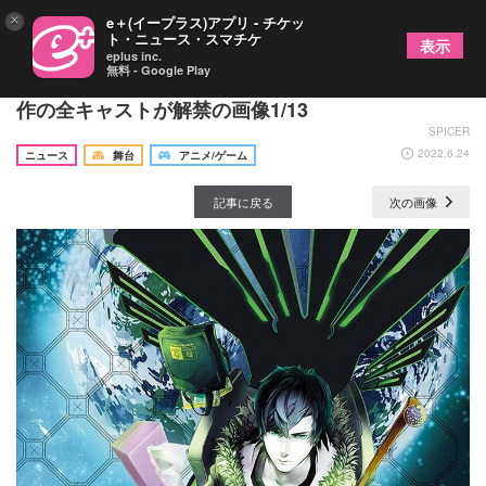
×
e＋(イープラス)アプリ - チケッ
ト・ニュース・スマチケ
表示
eplus inc.
無料 - Google Play
校條拳太朗主演 舞台『宇宙戦艦ティラミス』最新
作の全キャストが解禁の画像1/13
SPICER
2022.6.24
ニュース
舞台
アニメ/ゲーム
記事に戻る
次の画像