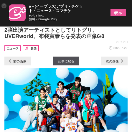
×
e＋(イープラス)アプリ - チケッ
ト・ニュース・スマチケ
表示
eplus inc.
無料 - Google Play
『イナズマロック フェス 2022』 雷神ステージ第
2弾出演アーティストとしてリトグリ、
UVERworld、布袋寅泰らを発表の画像6/8
SPICER
2022.7.22
ニュース
音楽
前の画像
記事に戻る
次の画像